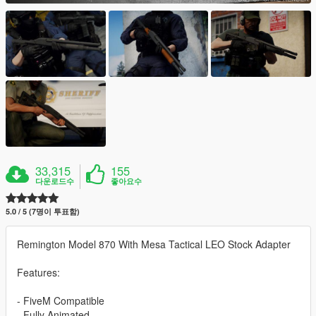
33,315
155
다운로드수
좋아요수
5.0 / 5 (7명이 투표함)
Remington Model 870 With Mesa Tactical LEO Stock Adapter
Features:
- FiveM Compatible
- Fully Animated