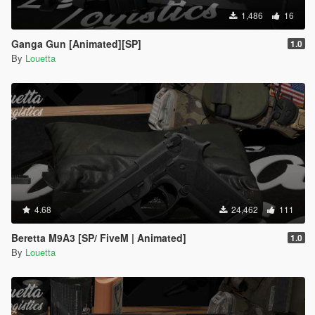
1,486
16
Ganga Gun [Animated][SP]
1.0
By
Louetta
4.68
24,462
111
Beretta M9A3 [SP/ FiveM | Animated]
1.0
By
Louetta