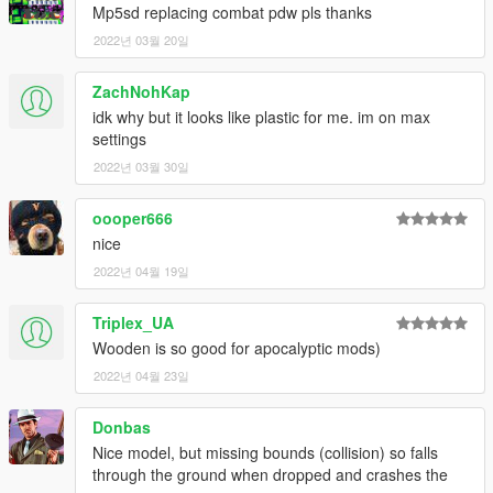
Mp5sd replacing combat pdw pls thanks
2022년 03월 20일
ZachNohKap
idk why but it looks like plastic for me. im on max
settings
2022년 03월 30일
oooper666
nice
2022년 04월 19일
Triplex_UA
Wooden is so good for apocalyptic mods)
2022년 04월 23일
Donbas
Nice model, but missing bounds (collision) so falls
through the ground when dropped and crashes the