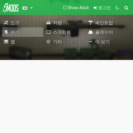
Show Adult
로그인
도구
차량
페인트잡
무기
스크립트
플레이어
맵
기타
더 보기