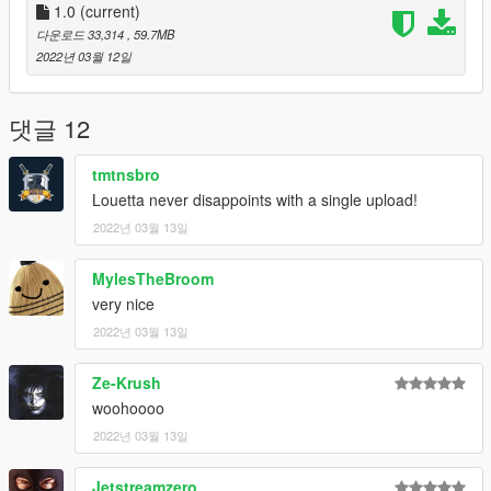
1.0
(current)
다운로드 33,314
, 59.7MB
2022년 03월 12일
댓글 12
tmtnsbro
Louetta never disappoints with a single upload!
2022년 03월 13일
MylesTheBroom
very nice
2022년 03월 13일
Ze-Krush
woohoooo
2022년 03월 13일
Jetstreamzero