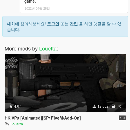
game.
2022년 04월 28일
대화에 참여해보세요!
로그인
또는
가입
을 하면 댓글을 달 수 있
습니다.
More mods by
Louetta
:
4.67
12,552
70
HK VP9 [Animated][SP/ FiveM/Add-On]
1.0
By
Louetta