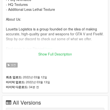
- HQ Textures
- Additional Less Lethal Texture
About Us:
Louetta Logistics is a group founded on the idea of making
accurate, high-quality gear and weapons for GTA V and FiveM.
Stop by our discord to check out some of what we offer.
Find more in our Discord
here
Show Full Description
Picture Credit: Root#3404
샷건
Installation Guide:
- Navigate with OpenIV to the location below
2022년 03월 12일
최초 업로드:
- Mods > update > x64 > dlcpacks > patchday8ng > dlc.rpf >
2022년 03월 13일
마지막 업로드:
x64 > models > cdimages > -weapons.rpf
34분 전
마지막 다운로드:
- Then drag & drop all ytd & ydr files from the "SingePlayer
Replace" folder inside weapons.rpf
All Versions
https://discord.gg/kwXJ3HpcGd