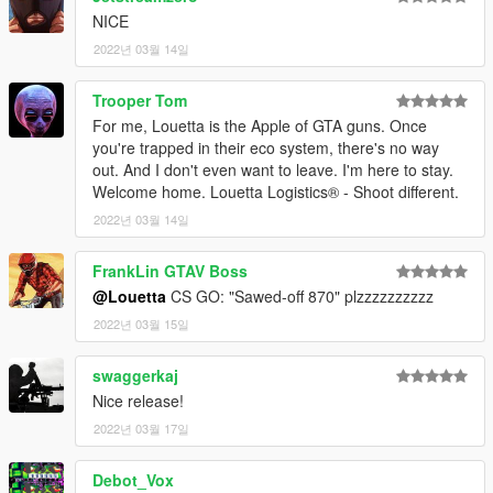
NICE
2022년 03월 14일
Trooper Tom
For me, Louetta is the Apple of GTA guns. Once
you're trapped in their eco system, there's no way
out. And I don't even want to leave. I'm here to stay.
Welcome home. Louetta Logistics® - Shoot different.
2022년 03월 14일
FrankLin GTAV Boss
@Louetta
CS GO: "Sawed-off 870" plzzzzzzzzzz
2022년 03월 15일
swaggerkaj
Nice release!
2022년 03월 17일
Debot_Vox