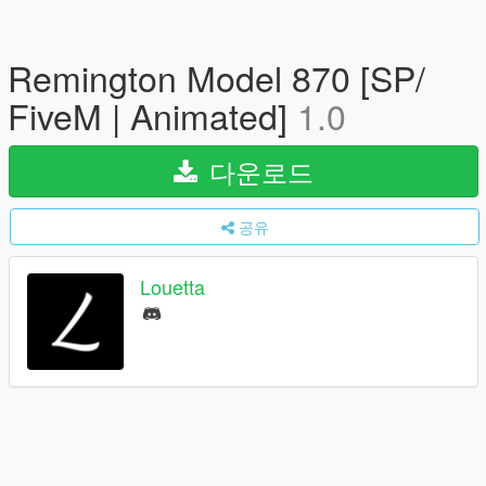
Remington Model 870 [SP/
FiveM | Animated]
1.0
다운로드
공유
Louetta