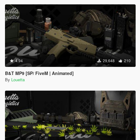
4.94
29,648
210
B&T MP9 [SP/ FiveM | Animated]
By
Louetta