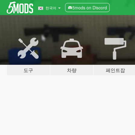
5mods on Discord
한국어
도구
차량
페인트잡