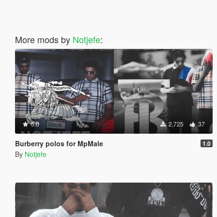
More mods by
Notjefe
:
5.0
2,725
37
Burberry polos for MpMale
1.0
By
Notjefe