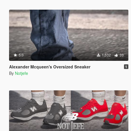
5.0
1,532
33
Alexander Mcqueen's Oversized Sneaker
1
By
Notjefe