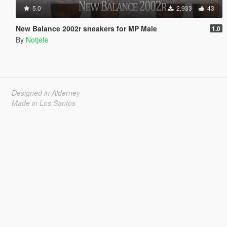
5.0
2,933
43
New Balance 2002r sneakers for MP Male
1.0
By
Notjefe
Designed in Alderney
Made in Los Santos