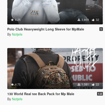
4.25
3,869
32
Polo Club Heavyweight Long Sleeve for MpMale
1
By
Notjefe
4.75
1,081
22
130 World Real tee Back Pack for Mp Male
1.0
By
Notjefe