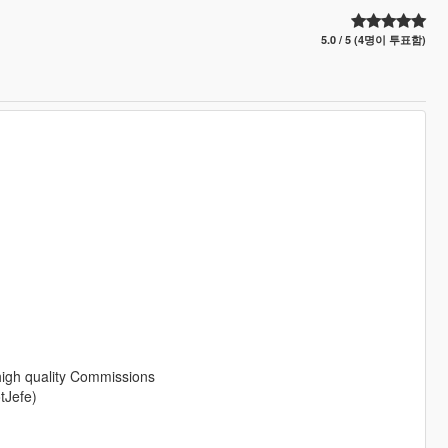
5.0 / 5 (4명이 투표함)
 high quality Commissions
tJefe)