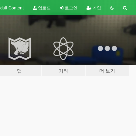
dult
Content
업로드
로그인
가입
맵
기타
더 보기