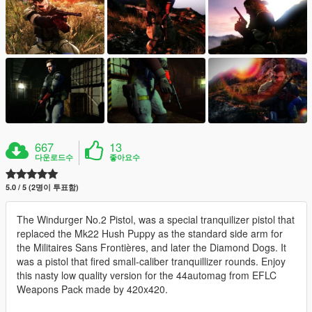
667
13
다운로드수
좋아요수
5.0 / 5 (2명이 투표함)
The Windurger No.2 Pistol, was a special tranquilizer pistol that
replaced the Mk22 Hush Puppy as the standard side arm for
the Militaires Sans Frontières, and later the Diamond Dogs. It
was a pistol that fired small-caliber tranquillizer rounds. Enjoy
this nasty low quality version for the 44automag from EFLC
Weapons Pack made by 420x420.