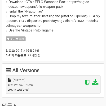
> Download "GTA : EFLC Weapons Pack" https://pt.gta5-
mods.com/weapons/eflc-weapon-pack
> Isntall the "44automag"
> Drop my texture after installing the pistol on OpenIV> GTA V>
update> x64> dlcpacks> patchday8ng> dlc.rpf> x64> models>
cdimages> weapons.rpf
> Use the Vintage Pistol ingame
무기 텍스쳐
2017년 02월 21일
업로드:
22시간 전
마지막 다운로드:
All Versions
(current)
다운로드 667
, 137KB
2017년 02월 21일
댓글 8