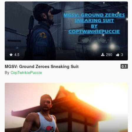
4.5
290
3
MGSV: Ground Zeroes Sneaking Suit
0.1
By
CopTwinkiePuccie