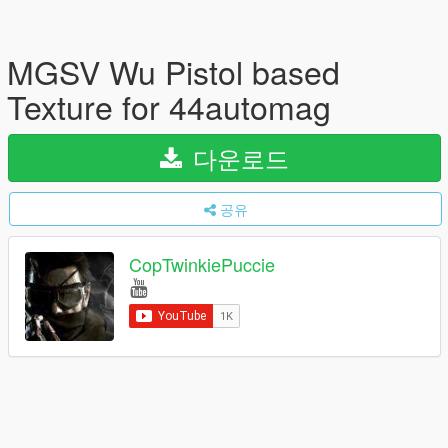
MGSV Wu Pistol based
Texture for 44automag
다운로드
공유
CopTwinkiePuccie