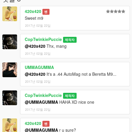
420x420
밴
Sweet m9
2017년 02월 22일
CopTwinkiePuccie
제작자
@420x420
Thx, mang
2017년 02월 22일
UMMAGUMMA
@420x420
It's a .44 AutoMag not a Beretta M9...
2017년 02월 22일
CopTwinkiePuccie
제작자
@UMMAGUMMA
HAHA XD nice one
2017년 02월 22일
420x420
밴
@UMMAGUMMA
r u sure?