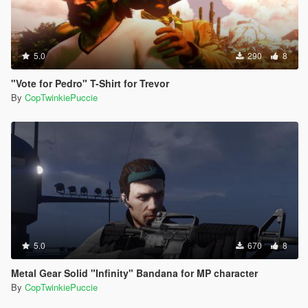
5.0
290
8
"Vote for Pedro" T-Shirt for Trevor
By
CopTwinkiePuccie
5.0
670
8
Metal Gear Solid "Infinity" Bandana for MP character
By
CopTwinkiePuccie