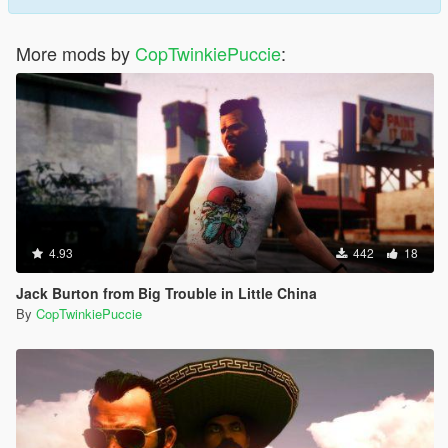
More mods by
CopTwinkiePuccie
:
4.93
442
18
Jack Burton from Big Trouble in Little China
By
CopTwinkiePuccie