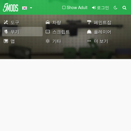
Show Adult
로그인
도구
차량
페인트잡
무기
스크립트
플레이어
맵
기타
더 보기