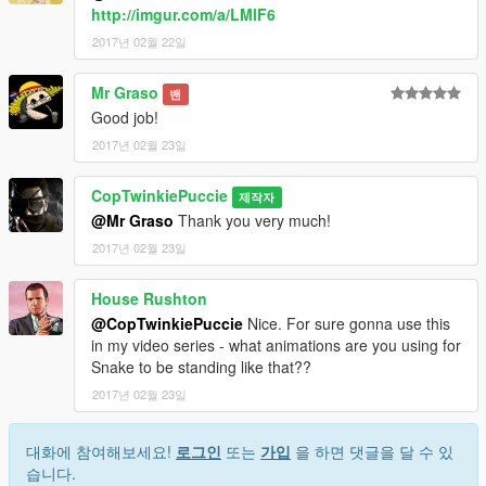
http://imgur.com/a/LMlF6
2017년 02월 22일
Mr Graso
밴
Good job!
2017년 02월 23일
CopTwinkiePuccie
제작자
@Mr Graso
Thank you very much!
2017년 02월 23일
House Rushton
@CopTwinkiePuccie
Nice. For sure gonna use this
in my video series - what animations are you using for
Snake to be standing like that??
2017년 02월 23일
대화에 참여해보세요!
로그인
또는
가입
을 하면 댓글을 달 수 있
습니다.