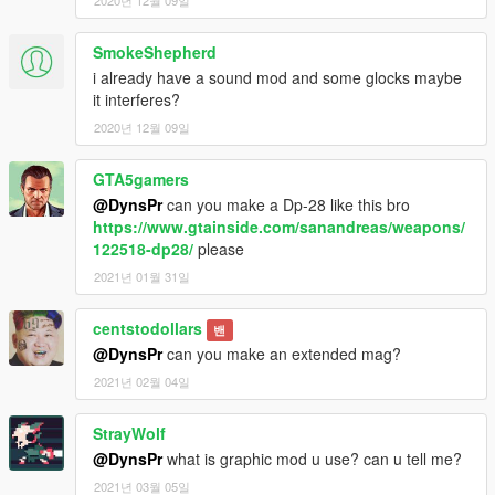
SmokeShepherd
i already have a sound mod and some glocks maybe
it interferes?
2020년 12월 09일
GTA5gamers
@DynsPr
can you make a Dp-28 like this bro
https://www.gtainside.com/sanandreas/weapons/
122518-dp28/
please
2021년 01월 31일
centstodollars
밴
@DynsPr
can you make an extended mag?
2021년 02월 04일
StrayWolf
@DynsPr
what is graphic mod u use? can u tell me?
2021년 03월 05일