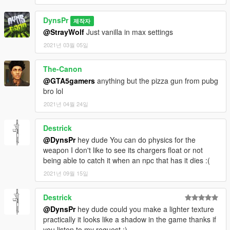
DynsPr
제작자
@StrayWolf
Just vanilla in max settings
2021년 03월 05일
The-Canon
@GTA5gamers
anything but the pizza gun from pubg
bro lol
2021년 04월 24일
Destrick
@DynsPr
hey dude You can do physics for the
weapon I don't like to see its chargers float or not
being able to catch it when an npc that has it dies :(
2021년 09월 15일
Destrick
@DynsPr
hey dude could you make a lighter texture
practically it looks like a shadow in the game thanks if
you listen to my request :)