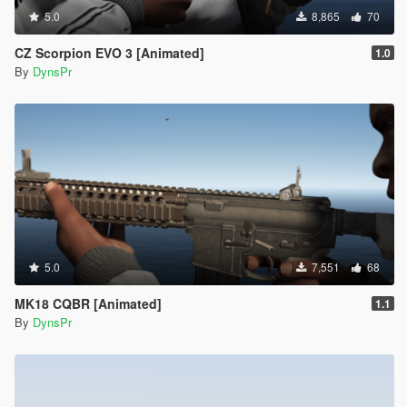
5.0
8,865
70
CZ Scorpion EVO 3 [Animated]
1.0
By
DynsPr
5.0
7,551
68
MK18 CQBR [Animated]
1.1
By
DynsPr