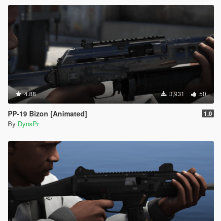
4.88
3,931
50
PP-19 Bizon [Animated]
1.0
By
DynsPr