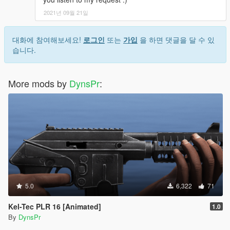
2021년 09월 21일
대화에 참여해보세요!
로그인
또는
가입
을 하면 댓글을 달 수 있
습니다.
More mods by
DynsPr
:
5.0
6,322
71
Kel-Tec PLR 16 [Animated]
1.0
By
DynsPr