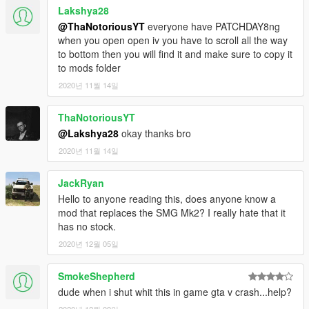
Lakshya28
@ThaNotoriousYT
everyone have PATCHDAY8ng
when you open open iv you have to scroll all the way
to bottom then you will find it and make sure to copy it
to mods folder
2020년 11월 14일
ThaNotoriousYT
@Lakshya28
okay thanks bro
2020년 11월 14일
JackRyan
Hello to anyone reading this, does anyone know a
mod that replaces the SMG Mk2? I really hate that it
has no stock.
2020년 12월 05일
SmokeShepherd
dude when i shut whit this in game gta v crash...help?
2020년 12월 09일