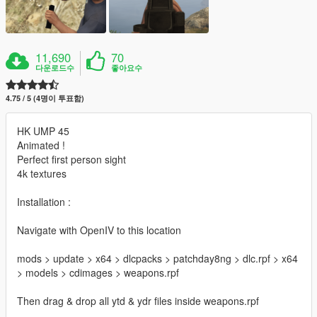
11,690
70
다운로드수
좋아요수
4.75 / 5 (4명이 투표함)
HK UMP 45
Animated !
Perfect first person sight
4k textures
Installation :
Navigate with OpenIV to this location
mods > update > x64 > dlcpacks > patchday8ng > dlc.rpf > x64
> models > cdimages > weapons.rpf
Then drag & drop all ytd & ydr files inside weapons.rpf