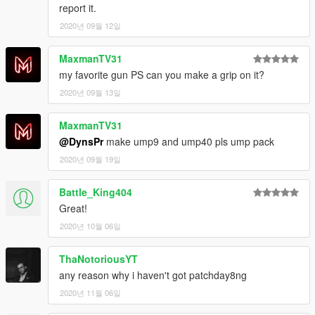
report it.
2020년 09월 12일
MaxmanTV31
my favorite gun PS can you make a grip on it?
2020년 09월 13일
MaxmanTV31
@DynsPr
make ump9 and ump40 pls ump pack
2020년 09월 19일
Battle_King404
Great!
2020년 10월 06일
ThaNotoriousYT
any reason why i haven't got patchday8ng
2020년 11월 06일