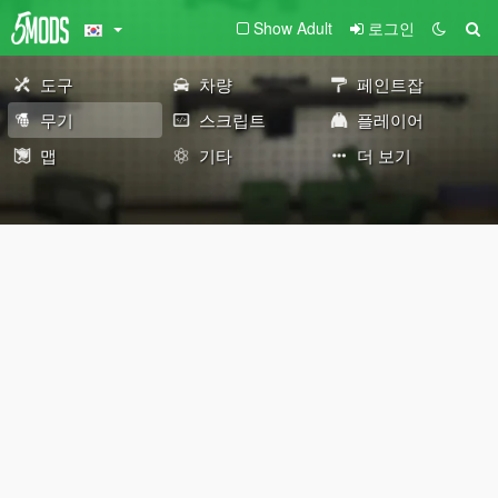
Show Adult
로그인
도구
차량
페인트잡
무기
스크립트
플레이어
맵
기타
더 보기