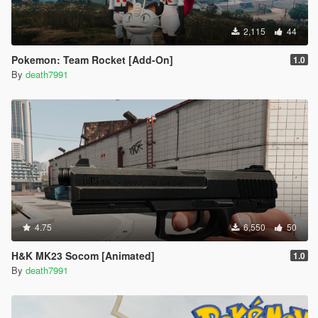
2,115
44
Pokemon: Team Rocket [Add-On]
1.0
By
death7991
4.75
6,550
50
H&K MK23 Socom [Animated]
1.0
By
death7991