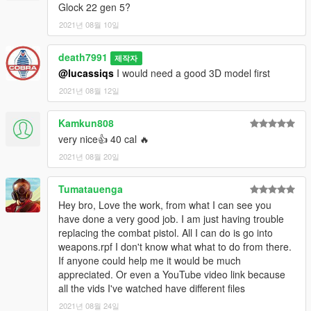
Glock 22 gen 5?
2021년 08월 10일
death7991
제작자
@lucassiqs
I would need a good 3D model first
2021년 08월 12일
Kamkun808
very nice👍 40 cal 🔥
2021년 08월 20일
Tumatauenga
Hey bro, Love the work, from what I can see you
have done a very good job. I am just having trouble
replacing the combat pistol. All I can do is go into
weapons.rpf I don't know what what to do from there.
If anyone could help me it would be much
appreciated. Or even a YouTube video link because
all the vids I've watched have different files
2021년 08월 24일