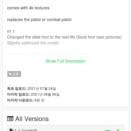
comes with 4k textures
replaces the pistol or combat pistol
v1.1
Changed the slide font to the real life Glock font (see pictures)
Slightly optimized the model
Model Source: https://www.cgtrader.com/3d-
models/military/gun/glock-22-4
Show Full Description
Installation Path:
권총
update > x64 > dlcpacks > patchday8ng > dlc.rpf > x64 >
2021년 07월 24일
최초 업로드:
models > cdimages > weapons.rpf
2021년 08월 06일
마지막 업로드:
6분 전
마지막 다운로드:
MAKE SURE TO BACKUP YOUR FILES
All Versions
1.1
(current)