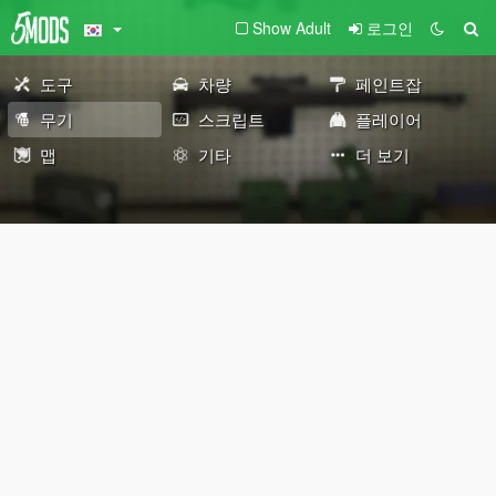
Show Adult
로그인
도구
차량
페인트잡
무기
스크립트
플레이어
맵
기타
더 보기