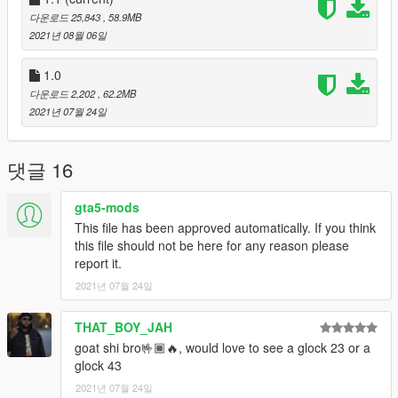
다운로드 25,843
, 58.9MB
2021년 08월 06일
1.0
다운로드 2,202
, 62.2MB
2021년 07월 24일
댓글 16
gta5-mods
This file has been approved automatically. If you think
this file should not be here for any reason please
report it.
2021년 07월 24일
THAT_BOY_JAH
goat shi bro🤟🏾🔥, would love to see a glock 23 or a
glock 43
2021년 07월 24일