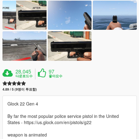
28,045
97
다운로드수
좋아요수
4.89 / 5 (9명이 투표함)
Glock 22 Gen 4
By far the most popular police service pistol in the United
States - https://us.glock.com/en/pistols/g22
weapon is animated