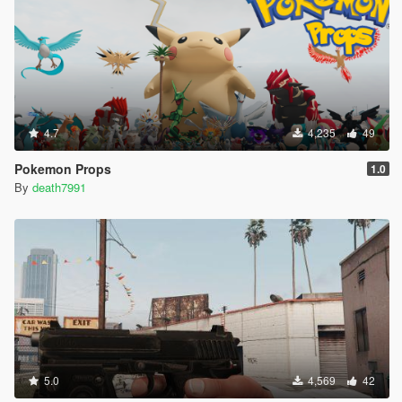
4.7
4,235
49
Pokemon Props
1.0
By
death7991
5.0
4,569
42