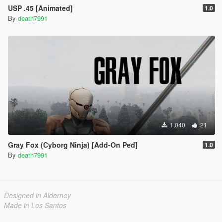
USP .45 [Animated]
1.0
By
death7991
1,040
21
Gray Fox (Cyborg Ninja) [Add-On Ped]
1.0
By
death7991
Designed in Alderney
Made in Los Santos