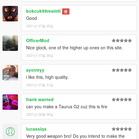
bokcuk99resimli
밴
Good
2021년 07월 25일
OfficerMod
Nice glock, one of the higher up ones on this site.
2021년 07월 26일
ayotreyy
i like this, high quality.
2021년 07월 31일
frank wanted
can you make a Taurus G2 cuz this is fire
2021년 08월 06일
lucassiqs
Very good weapon bro! Do you intend to make the