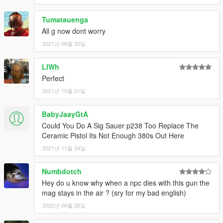
Tumatauenga
All g now dont worry
2021년 08월 30일
LlWh
Perfect
2021년 10월 01일
BabyJaayGtA
Could You Do A Sig Sauer p238 Too Replace The
Ceramic Pistol Its Not Enough 380s Out Here
2021년 11월 24일
Numbdotch
Hey do u know why when a npc dies with this gun the
mag stays in the air ? (sry for my bad english)
2022년 06월 26일