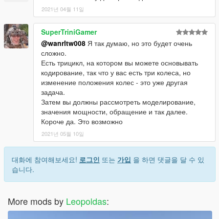
2021년 04월 11일
SuperTriniGamer
@wanrltw008
Я так думаю, но это будет очень
сложно.
Есть трицикл, на котором вы можете основывать
кодирование, так что у вас есть три колеса, но
изменение положения колес - это уже другая
задача.
Затем вы должны рассмотреть моделирование,
значения мощности, обращение и так далее.
Короче да. Это возможно
2021년 05월 10일
대화에 참여해보세요!
로그인
또는
가입
을 하면 댓글을 달 수 있
습니다.
More mods by
Leopoldas
: