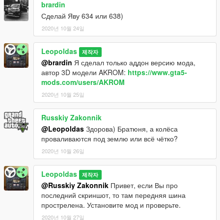
brardin
Сделай Яву 634 или 638)
2020년 10월 24일
Leopoldas
제작자
@brardin
Я сделал только аддон версию мода,
автор 3D модели AKROM:
https://www.gta5-
mods.com/users/AKROM
2020년 10월 25일
Russkiy Zakonnik
@Leopoldas
Здорова) Братюня, а колёса
проваливаются под землю или всё чётко?
2020년 10월 26일
Leopoldas
제작자
@Russkiy Zakonnik
Привет, если Вы про
последний скриншот, то там передняя шина
прострелена. Установите мод и проверьте.
2020년 10월 27일