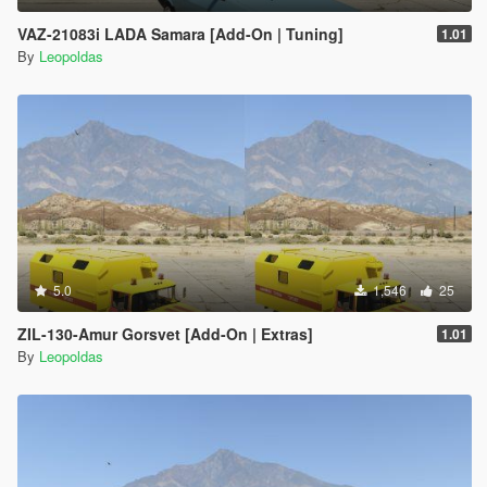
VAZ-21083i LADA Samara [Add-On | Tuning]
1.01
By
Leopoldas
5.0
1,546
25
ZIL-130-Amur Gorsvet [Add-On | Extras]
1.01
By
Leopoldas