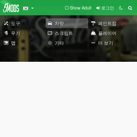
Show Adult
로그인
도구
차량
페인트잡
무기
스크립트
플레이어
맵
기타
더 보기