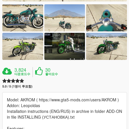
3,824
30
다운로드수
좋아요수
5.0 / 5 (1명이 투표함)
Model: AKROM ( https://www.gta5-mods.com/users/AKROM )
Addon: Leopoldas
Installation instructions (ENG/RUS) in archive in folder ADD-ON
in file INSTALLING (УСТАНОВКА).txt
Features: