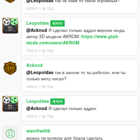
@Leopoldas
так че байк то такой огромный?
2020년 11월 02일
Leopoldas
제작자
@Acknod
Я сделал только аддон версию мода,
автор 3D модели AKROM:
https://www.gta5-
mods.com/users/AKROM
2020년 11월 03일
Acknod
@Leopoldas
так в занозе то ты работал. или ты
только мету писал?
2020년 11월 03일
Leopoldas
제작자
@Acknod
Я сделал только аддон.
2020년 11월 03일
wanrltw008
можно ли коляску для Урала сделать