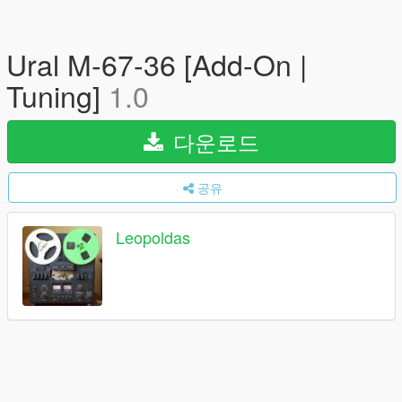
Ural M-67-36 [Add-On |
Tuning]
1.0
다운로드
공유
Leopoldas