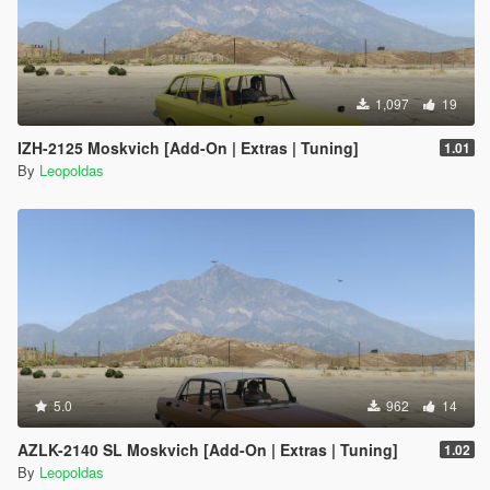
1,097
19
IZH-2125 Moskvich [Add-On | Extras | Tuning]
1.01
By
Leopoldas
5.0
962
14
AZLK-2140 SL Moskvich [Add-On | Extras | Tuning]
1.02
By
Leopoldas