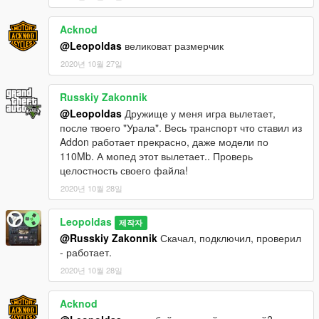
Acknod
@Leopoldas
великоват размерчик
2020년 10월 27일
Russkiy Zakonnik
@Leopoldas
Дружище у меня игра вылетает,
после твоего "Урала". Весь транспорт что ставил из
Addon работает прекрасно, даже модели по
110Mb. А мопед этот вылетает.. Проверь
целостность своего файла!
2020년 10월 28일
Leopoldas
제작자
@Russkiy Zakonnik
Скачал, подключил, проверил
- работает.
2020년 10월 28일
Acknod