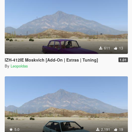
611
13
IZH-412IE Moskvich [Add-On | Extras | Tuning]
1.01
By
Leopoldas
5.0
2,191
19