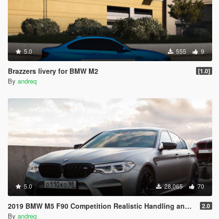
5.0
555
9
Brazzers livery for BMW M2
[1.0]
By
andreq
5.0
28,065
70
2019 BMW M5 F90 Competition Realistic Handling and Sound
2.0
By
andreq