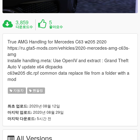
3,859
5
다운로드수
좋아요수
True AMG Handling for Mercedes C63 w205 2020
https://ru.gta5-mods.com/vehicles/2020-mercedes-amg-c63s-
amg
installe handling.meta: Use OpenIV and extract : Grand Theft
Auto V update x64 dlcpacks
c63w205 dlc.rpf common data replace file from a folder with a
mod
자동차
핸들링
2020년 08월 12일
최초 업로드:
2020년 08월 29일
마지막 업로드:
5시간 전
마지막 다운로드:
All Versions