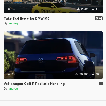
3.0
2,604
14
Fake Taxi livery for BMW M5
[1.0]
By
andreq
4.75
20,360
46
Volkswagen Golf R Realistic Handling
1
By
andreq