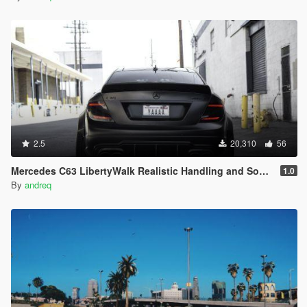
2.5
20,310
56
Mercedes C63 LibertyWalk Realistic Handling and Sound
1.0
By
andreq