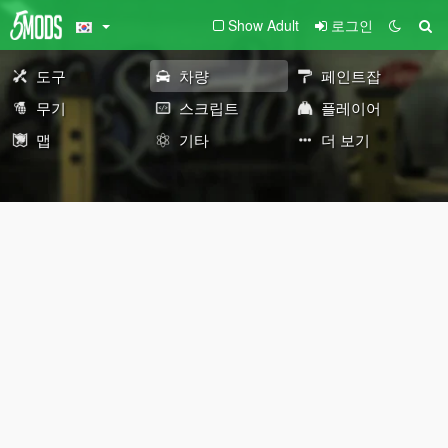
Show Adult
로그인
도구
차량
페인트잡
무기
스크립트
플레이어
맵
기타
더 보기