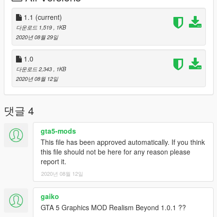
1.1
(current)
다운로드 1,519
, 1KB
2020년 08월 29일
1.0
다운로드 2,343
, 1KB
2020년 08월 12일
댓글 4
gta5-mods
This file has been approved automatically. If you think
this file should not be here for any reason please
report it.
2020년 08월 12일
gaiko
GTA 5 Graphics MOD Realism Beyond 1.0.1 ??