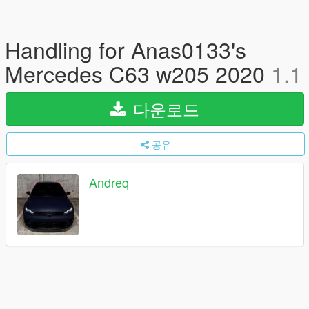
Handling for Anas0133's
Mercedes C63 w205 2020
1.1
다운로드
공유
Andreq