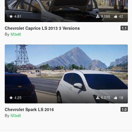
4.81
9,088
42
Chevrolet Caprice LS 2013 3 Versions
1.1
By
M3e8l
4.25
6,075
18
Chevrolet Spark LS 2016
1.0
By
M3e8l