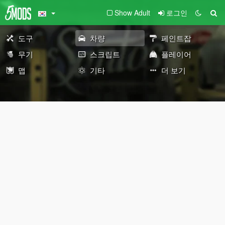
Show Adult
로그인
도구
차량
페인트잡
무기
스크립트
플레이어
맵
기타
더 보기