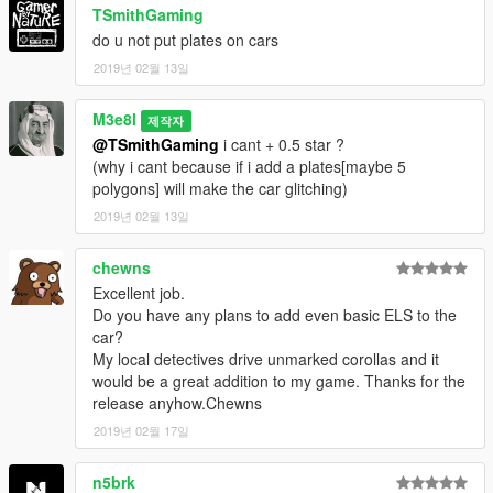
TSmithGaming
do u not put plates on cars
2019년 02월 13일
M3e8l
제작자
@TSmithGaming
i cant + 0.5 star ?
(why i cant because if i add a plates[maybe 5
polygons] will make the car glitching)
2019년 02월 13일
chewns
Excellent job.
Do you have any plans to add even basic ELS to the
car?
My local detectives drive unmarked corollas and it
would be a great addition to my game. Thanks for the
release anyhow.Chewns
2019년 02월 17일
n5brk