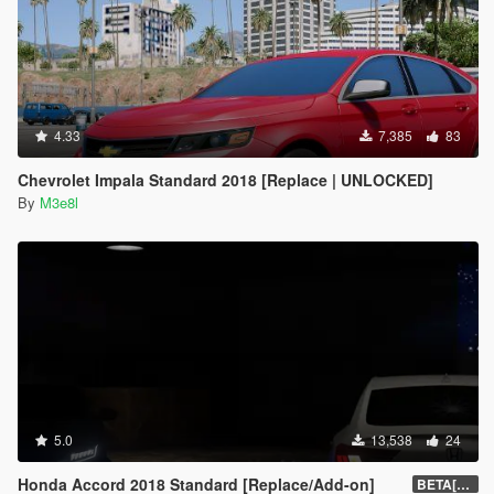
4.33
7,385
83
Chevrolet Impala Standard 2018 [Replace | UNLOCKED]
By
M3e8l
5.0
13,538
24
Honda Accord 2018 Standard [Replace/Add-on]
BETA[0.02]