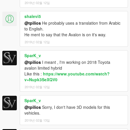
2019년 02월 12일
shalevi5
@tpilios
He probably uses a translation from Arabic
to English.
He ment to say that the Avalon is on it's way.
2019년 02월 12일
SparK_v
@tpilios
I meant , I'm working on 2018 Toyota
avalon limited hybrid
Like this :
https://www.youtube.com/watch?
v=Nupk3SeXQV0
2019년 02월 12일
SparK_v
@tpilios
Sorry, I don't have 3D models for this
vehicles.
2019년 02월 13일