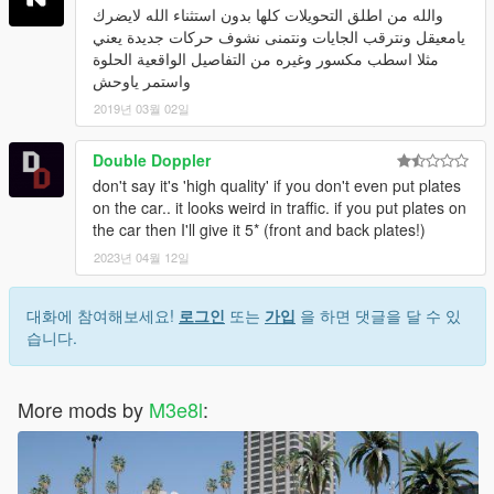
والله من اطلق التحويلات كلها بدون استثناء الله لايضرك
يامعيقل ونترقب الجايات ونتمنى نشوف حركات جديدة يعني
مثلا اسطب مكسور وغيره من التفاصيل الواقعية الحلوة
واستمر ياوحش
2019년 03월 02일
Double Doppler
don't say it's 'high quality' if you don't even put plates
on the car.. it looks weird in traffic. if you put plates on
the car then I'll give it 5* (front and back plates!)
2023년 04월 12일
대화에 참여해보세요!
로그인
또는
가입
을 하면 댓글을 달 수 있
습니다.
More mods by
M3e8l
: