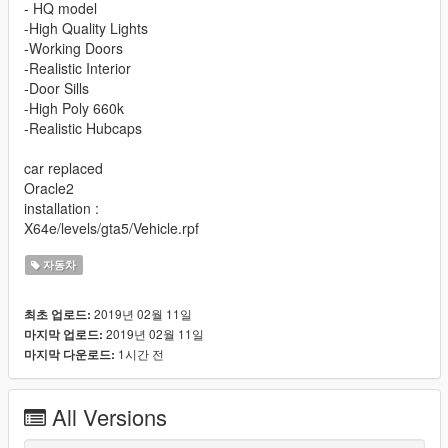
- HQ model
-High Quality Lights
-Working Doors
-Realistic Interior
-Door Sills
-High Poly 660k
-Realistic Hubcaps
car replaced
Oracle2
installation :
X64e/levels/gta5/Vehicle.rpf
자동차
2019년 02월 11일
최초 업로드:
2019년 02월 11일
마지막 업로드:
1시간 전
마지막 다운로드:
All Versions