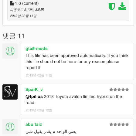
1.0
(current)
다운로드 5,128
, 33MB
2019년 02월 11일
댓글 11
gta5-mods
This file has been approved automatically. If you think
this file should not be here for any reason please
report it.
2019년 02월 11일
SparK_v
@tpilios
2018 Toyota avalon limited hybrid on the
road.
2019년 02월 12일
abo faiz
يعني الواحد م يقدر يقول شي