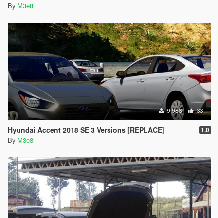
By
M3e8l
9,988
33
Hyundai Accent 2018 SE 3 Versions [REPLACE]
1.0
By
M3e8l