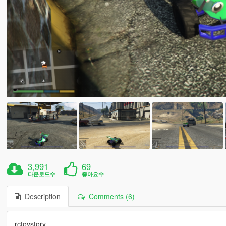
3,991
69
다운로드수
좋아요수
Description
Comments (6)
rctoystory