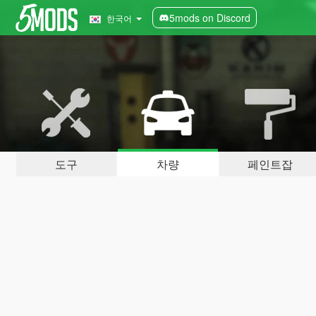
5mods on Discord
한국어
도구
차량
페인트잡