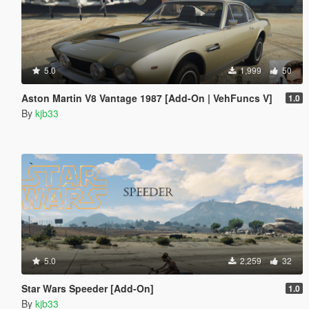
5.0
1,999
50
Aston Martin V8 Vantage 1987 [Add-On | VehFuncs V]
1.0
By
kjb33
5.0
2,259
32
Star Wars Speeder [Add-On]
1.0
By
kjb33