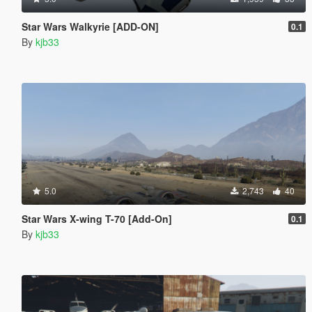
Star Wars Walkyrie [ADD-ON]
0.1
By
kjb33
5.0
2,743
40
Star Wars X-wing T-70 [Add-On]
0.1
By
kjb33