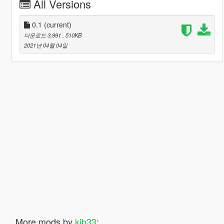
All Versions
0.1
(current)
다운로드 3,991
, 510KB
2021년 04월 04일
More mods by
kjb33
: