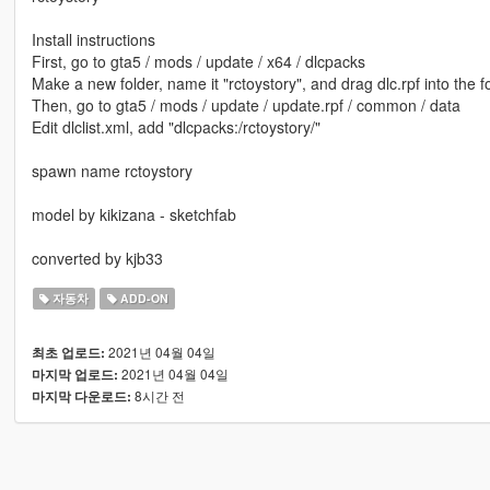
Install instructions
First, go to gta5 / mods / update / x64 / dlcpacks
Make a new folder, name it "rctoystory", and drag dlc.rpf into the fo
Then, go to gta5 / mods / update / update.rpf / common / data
Edit dlclist.xml, add "dlcpacks:/rctoystory/"
spawn name rctoystory
model by kikizana - sketchfab
converted by kjb33
자동차
ADD-ON
2021년 04월 04일
최초 업로드:
2021년 04월 04일
마지막 업로드:
8시간 전
마지막 다운로드: