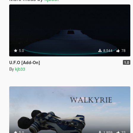
5.0
8,544
78
U.F.O [Add-On]
1.0
By
kjb33
5.0
1,959
33