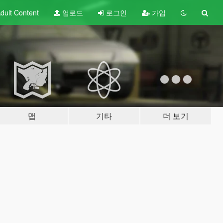
dult
Content
업로드
로그인
가입
맵
기타
더 보기