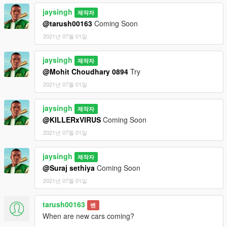
jaysingh
제작자
@tarush00163
Coming Soon
2021년 07월 01일
jaysingh
제작자
@Mohit Choudhary 0894
Try
2021년 07월 01일
jaysingh
제작자
@KILLERxVIRUS
Coming Soon
2021년 07월 01일
jaysingh
제작자
@Suraj sethiya
Coming Soon
2021년 07월 01일
tarush00163
밴
When are new cars coming?