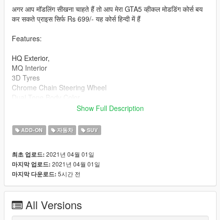
अगर आप मॉडलिंग सीखना चाहते हैं तो आप मेरा GTA5 व्हीकल मोडडिंग कोर्स बय
कर सकते प्राइस सिर्फ Rs 699/- यह कोर्स हिन्दी में हैं
Features:
HQ Exterior,
MQ Interior
3D Tyres
Chrome Chain Steering Wheel
Dual Tone Body Color
Dirtmap
Show Full Description
AO Maps
Rims Color Can be Changed
ADD-ON
자동차
SUV
Working Headlights & Tailights
2021년 04월 01일
최초 업로드:
How to install (Add-on) :
2021년 04월 01일
마지막 업로드:
5시간 전
마지막 다운로드:
1 - Drag the "safarighm"folder to GTA
V\mods\update\x64\dlcpacks
All Versions
2 - Open 'OPENIV' in EDIT mode, then goto :GTA
V\mods\update\update.rpf\common\data