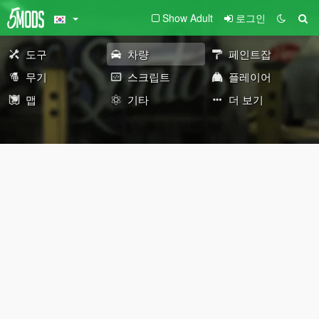
Show Adult
로그인
도구
차량
페인트잡
무기
스크립트
플레이어
맵
기타
더 보기