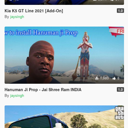
Kia K5 GT Line 2021 [Add-On]
1.0
By
jaysingh
1,980
8
Hanuman Ji Prop - Jai Shree Ram INDIA
1.0
By
jaysingh