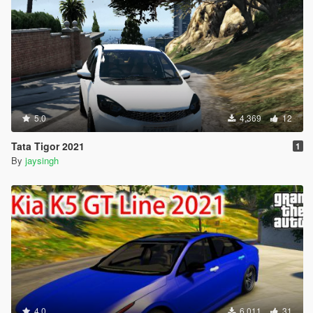
5.0
4,369
12
Tata Tigor 2021
1
By
jaysingh
4.0
6,011
31