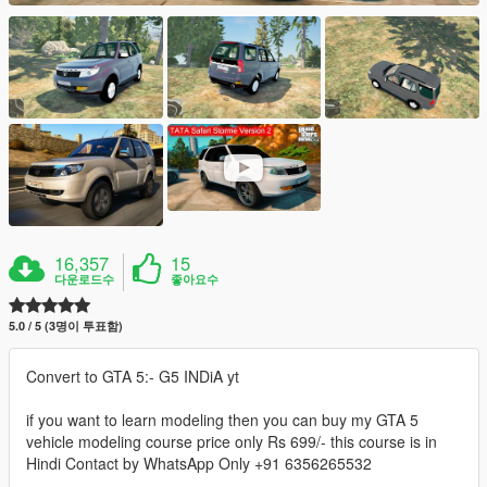
16,357
15
다운로드수
좋아요수
5.0 / 5 (3명이 투표함)
Convert to GTA 5:- G5 INDiA yt
if you want to learn modeling then you can buy my GTA 5
vehicle modeling course price only Rs 699/- this course is in
Hindi Contact by WhatsApp Only +91 6356265532