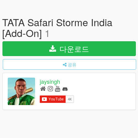
TATA Safari Storme India
[Add-On]
1
다운로드
공유
jaysingh