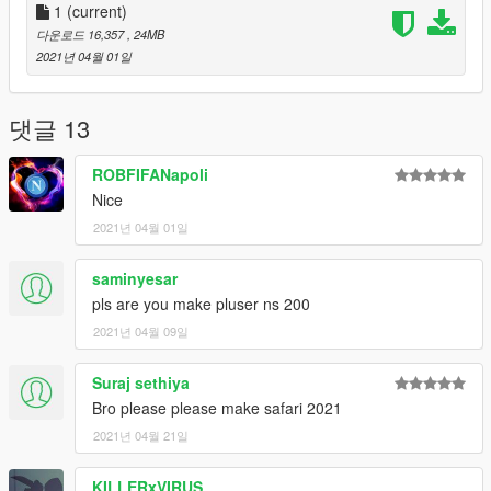
1
(current)
3 - and add the following lines to the following files:
다운로드 16,357
, 24MB
2021년 04월 01일
add
dlcpacks:\safarighm\
댓글 13
to dlclist.xml
ROBFIFANapoli
Nice
Car Spawn Name :-safarighm
2021년 04월 01일
Important :
If you use this mod in your YouTube video,please give credit to
saminyesar
the channel (G5 INDiA yt YouTube Channel)
pls are you make pluser ns 200
https://www.youtube.com/channel/UCxS9UGDyegdUNlKoyLeJ3
2021년 04월 09일
Nw
Suraj sethiya
3D Model Credit
Bro please please make safari 2021
2021년 04월 21일
KILLERxVIRUS