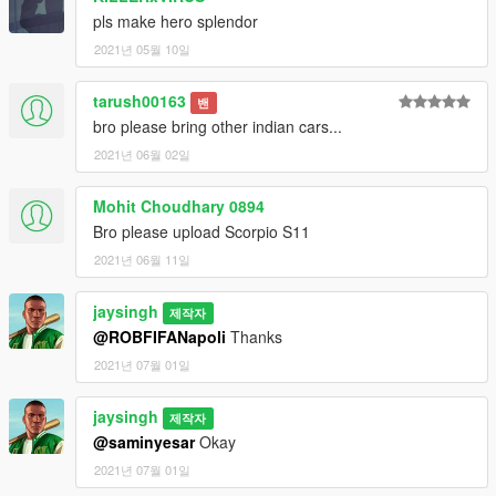
pls make hero splendor
2021년 05월 10일
tarush00163
밴
bro please bring other indian cars...
2021년 06월 02일
Mohit Choudhary 0894
Bro please upload Scorpio S11
2021년 06월 11일
jaysingh
제작자
@ROBFIFANapoli
Thanks
2021년 07월 01일
jaysingh
제작자
@saminyesar
Okay
2021년 07월 01일