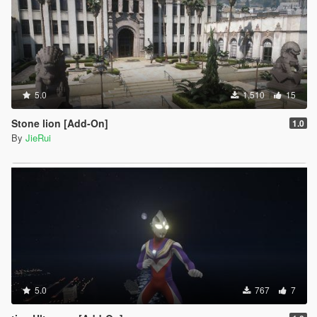
5.0
1,510
15
Stone lion [Add-On]
1.0
By
JieRui
5.0
767
7