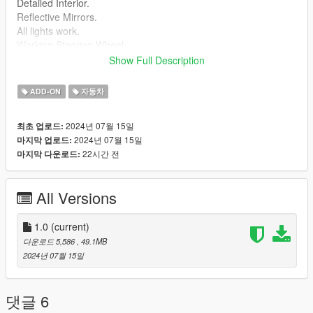
Detailed Interior.
Reflective Mirrors.
All lights work.
Working Steering Wheel.
Paintable Body.
Show Full Description
Hands on Wheel.
ADD-ON
자동차
Install instructions provided in download.
2024년 07월 15일
최초 업로드:
aurora folder goes to:
2024년 07월 15일
마지막 업로드:
22시간 전
마지막 다운로드:
gtav/mods/update/x64/dlcpacks
Edit dlclist.xml
All Versions
mods/update/update.rpf/common/data
Add the line dlcpacks:/dpctank400/
1.0
(current)
to the dlclist and save then exit.
다운로드 5,586
, 49.1MB
2024년 07월 15일
Spawn: dpctank400
댓글 6