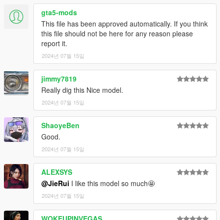
gta5-mods
This file has been approved automatically. If you think
this file should not be here for any reason please
report it.
2024년 07월 15일
jimmy7819
Really dig this Nice model.
2024년 07월 15일
ShaoyeBen
Good.
2024년 07월 15일
ALEXSYS
@JieRui
I like this model so much🤩
2024년 07월 15일
WOKEUPINVEGAS