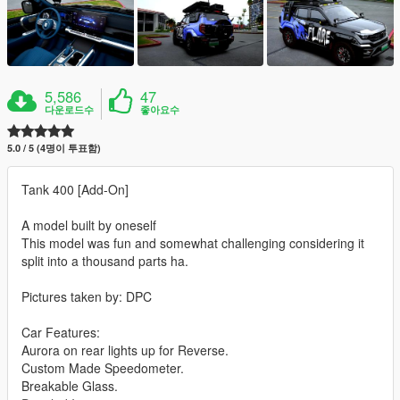
5,586
47
다운로드수
좋아요수
5.0 / 5 (4명이 투표함)
Tank 400 [Add-On]
A model built by oneself
This model was fun and somewhat challenging considering it
split into a thousand parts ha.
Pictures taken by: DPC
Car Features:
Aurora on rear lights up for Reverse.
Custom Made Speedometer.
Breakable Glass.