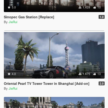
5.0
1,428
10
Sinopec Gas Station [Replace]
1.0
By
JieRui
4.0
1,675
13
Oriental Pearl TV Tower Tower in Shanghai [Add-on]
2.0
By
JieRui