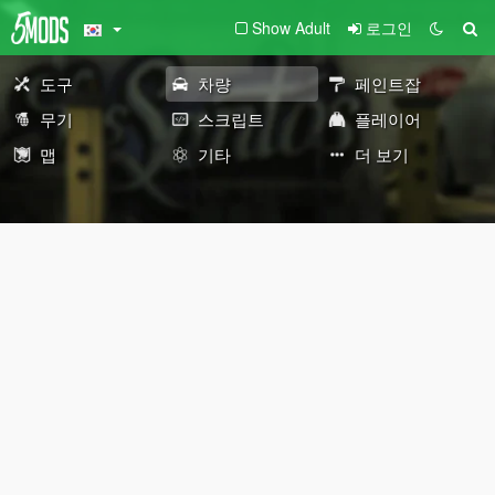
Show Adult
로그인
도구
차량
페인트잡
무기
스크립트
플레이어
맵
기타
더 보기