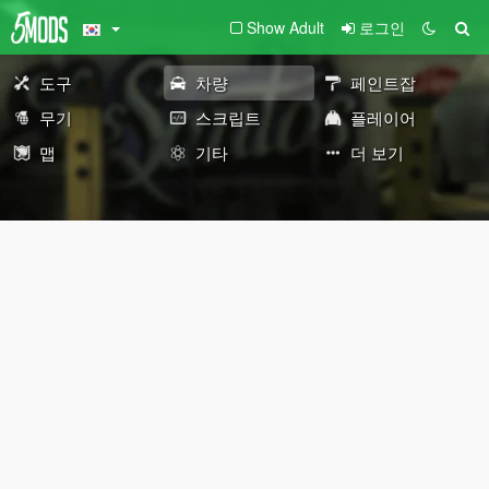
Show Adult
로그인
도구
차량
페인트잡
무기
스크립트
플레이어
맵
기타
더 보기