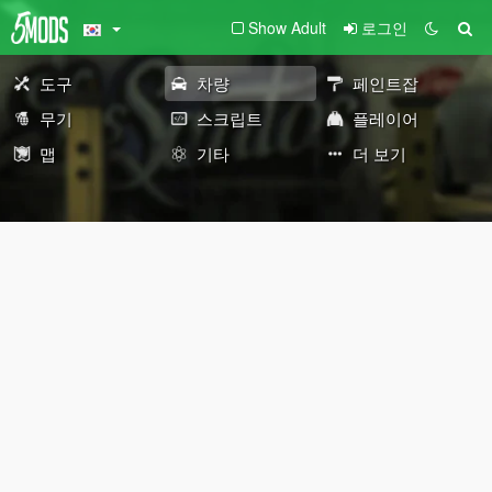
Show Adult
로그인
도구
차량
페인트잡
무기
스크립트
플레이어
맵
기타
더 보기