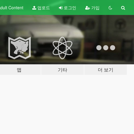
dult
Content
업로드
로그인
가입
맵
기타
더 보기