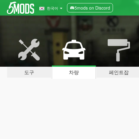
5mods on Discord
한국어
도구
차량
페인트잡