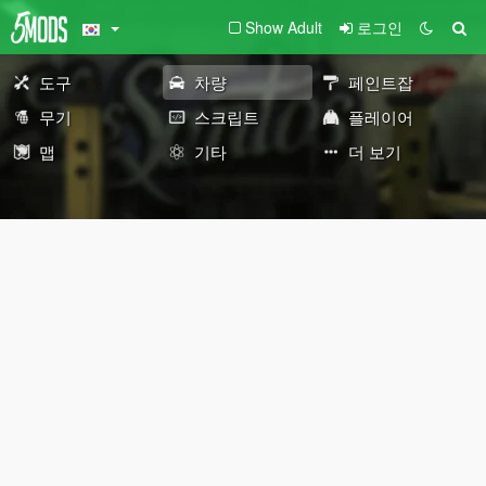
Show Adult
로그인
도구
차량
페인트잡
무기
스크립트
플레이어
맵
기타
더 보기