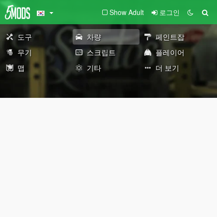
Show Adult
로그인
도구
차량
페인트잡
무기
스크립트
플레이어
맵
기타
더 보기