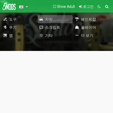
Show Adult
로그인
도구
차량
페인트잡
무기
스크립트
플레이어
맵
기타
더 보기