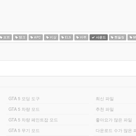
보트
탱크
APC
비상
ELS
바퀴
사운드
핸들링
M
GTA 5 모딩 도구
최신 파일
GTA 5 차량 모드
추천 파일
GTA 5 차량 페인트잡 모드
좋아요가 많은 파일
GTA 5 무기 모드
다운로드 수가 많은 