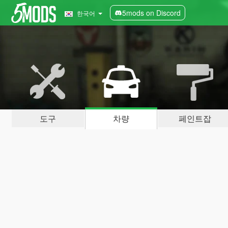
5mods on Discord
한국어
도구
차량
페인트잡