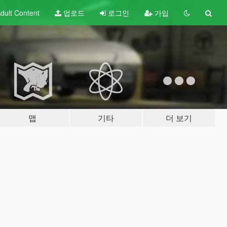
dult
Content
업로드
로그인
가입
맵
기타
더 보기