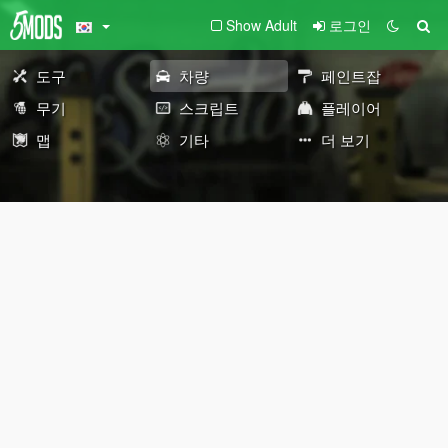
Show Adult
로그인
도구
차량
페인트잡
무기
스크립트
플레이어
맵
기타
더 보기