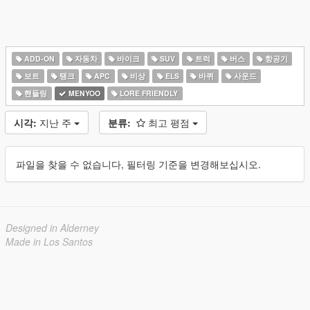
ADD-ON
자동차
바이크
SUV
트럭
버스
항공기
보트
탱크
APC
비상
ELS
바퀴
사운드
핸들링
MENYOO
LORE FRIENDLY
시각:
지난 주
분류:
최고 평점
파일을 찾을 수 없습니다, 필터링 기준을 변경해보십시오.
Designed in Alderney
Made in Los Santos