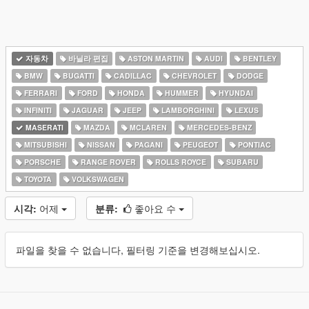
자동차
바닐라 편집
ASTON MARTIN
AUDI
BENTLEY
BMW
BUGATTI
CADILLAC
CHEVROLET
DODGE
FERRARI
FORD
HONDA
HUMMER
HYUNDAI
INFINITI
JAGUAR
JEEP
LAMBORGHINI
LEXUS
MASERATI
MAZDA
MCLAREN
MERCEDES-BENZ
MITSUBISHI
NISSAN
PAGANI
PEUGEOT
PONTIAC
PORSCHE
RANGE ROVER
ROLLS ROYCE
SUBARU
TOYOTA
VOLKSWAGEN
시각:
어제
분류:
좋아요 수
파일을 찾을 수 없습니다, 필터링 기준을 변경해보십시오.