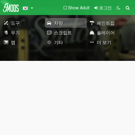
Show Adult
로그인
도구
차량
페인트잡
무기
스크립트
플레이어
맵
기타
더 보기