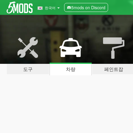
5mods on Discord
한국어
도구
차량
페인트잡