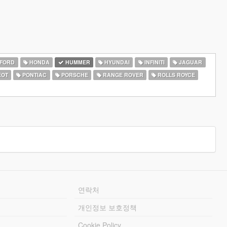
FORD
HONDA
HUMMER
HYUNDAI
INFINITI
JAGUAR
EOT
PONTIAC
PORSCHE
RANGE ROVER
ROLLS ROYCE
연락처
개인정보 보호정책
Cookie Policy