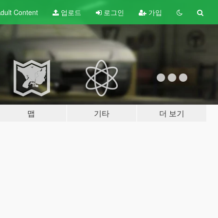
dult
Content
업로드
로그인
가입
맵
기타
더 보기