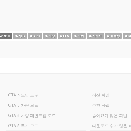
보트
탱크
APC
비상
ELS
바퀴
사운드
핸들링
M
GTA 5 모딩 도구
최신 파일
GTA 5 차량 모드
추천 파일
GTA 5 차량 페인트잡 모드
좋아요가 많은 파일
GTA 5 무기 모드
다운로드 수가 많은 