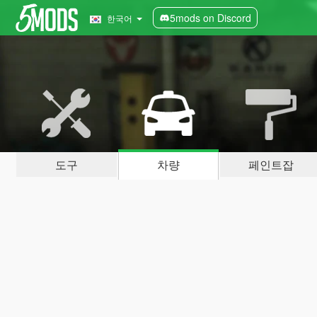
5mods on Discord
한국어
도구
차량
페인트잡