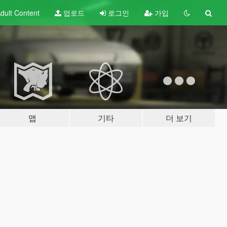
dult
Content
업로드
로그인
가입
맵
기타
더 보기