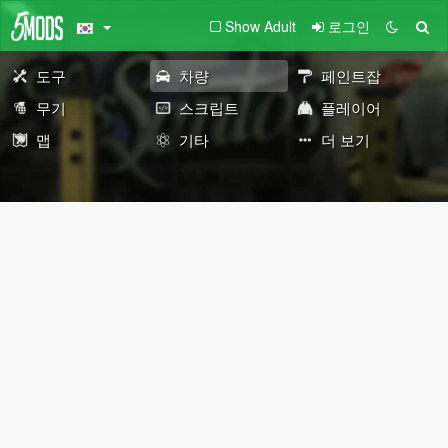
Show Adult
로그인
도구
차량
페인트잡
무기
스크립트
플레이어
맵
기타
더 보기