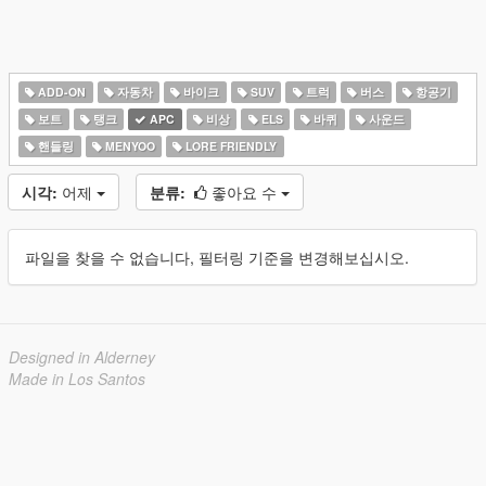
ADD-ON
자동차
바이크
SUV
트럭
버스
항공기
보트
탱크
APC
비상
ELS
바퀴
사운드
핸들링
MENYOO
LORE FRIENDLY
시각:
어제
분류:
좋아요 수
파일을 찾을 수 없습니다, 필터링 기준을 변경해보십시오.
Designed in Alderney
Made in Los Santos