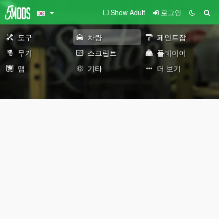
Show Adult
로그인
도구
차량
페인트잡
무기
스크립트
플레이어
맵
기타
더 보기