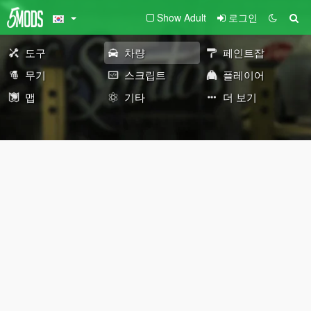
Show Adult
로그인
도구
차량
페인트잡
무기
스크립트
플레이어
맵
기타
더 보기