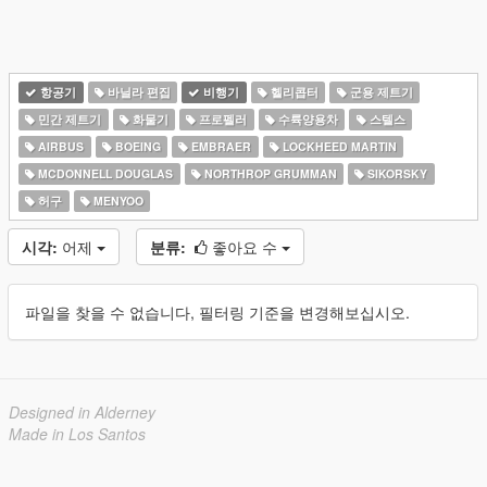
항공기
바닐라 편집
비행기
헬리콥터
군용 제트기
민간 제트기
화물기
프로펠러
수륙양용차
스텔스
AIRBUS
BOEING
EMBRAER
LOCKHEED MARTIN
MCDONNELL DOUGLAS
NORTHROP GRUMMAN
SIKORSKY
허구
MENYOO
시각:
어제
분류:
좋아요 수
파일을 찾을 수 없습니다, 필터링 기준을 변경해보십시오.
Designed in Alderney
Made in Los Santos