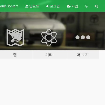
dult
Content
업로드
로그인
가입
맵
기타
더 보기