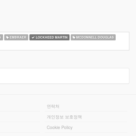
G
EMBRAER
LOCKHEED MARTIN
MCDONNELL DOUGLAS
연락처
개인정보 보호정책
Cookie Policy