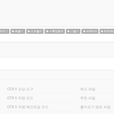
 제트기
화물기
프로펠러
수륙양용차
스텔스
AIRBUS
BOEIN
GTA 5 모딩 도구
최신 파일
GTA 5 차량 모드
추천 파일
GTA 5 차량 페인트잡 모드
좋아요가 많은 파일