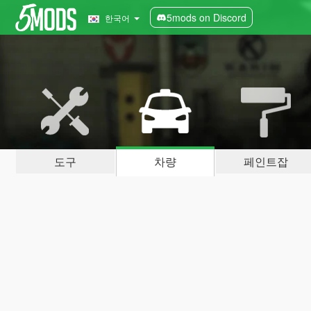
5mods on Discord
한국어
도구
차량
페인트잡