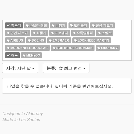
항공기
바닐라 편집
비행기
헬리콥터
군용 제트기
민간 제트기
화물기
프로펠러
수륙양용차
스텔스
AIRBUS
BOEING
EMBRAER
LOCKHEED MARTIN
MCDONNELL DOUGLAS
NORTHROP GRUMMAN
SIKORSKY
허구
MENYOO
시각:
지난 달
분류:
최고 평점
파일을 찾을 수 없습니다, 필터링 기준을 변경해보십시오.
Designed in Alderney
Made in Los Santos