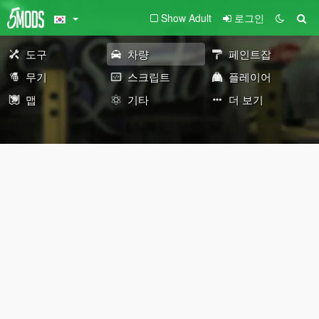
Show Adult
로그인
도구
차량
페인트잡
무기
스크립트
플레이어
맵
기타
더 보기