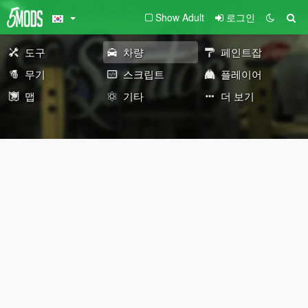
Show Adult
로그인
도구
차량
페인트잡
무기
스크립트
플레이어
맵
기타
더 보기