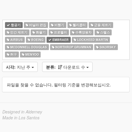
항공기
바닐라 편집
비행기
헬리콥터
군용 제트기
민간 제트기
화물기
프로펠러
수륙양용차
스텔스
AIRBUS
BOEING
EMBRAER
LOCKHEED MARTIN
MCDONNELL DOUGLAS
NORTHROP GRUMMAN
SIKORSKY
허구
MENYOO
시각:
지난 주
분류:
다운로드 수
파일을 찾을 수 없습니다, 필터링 기준을 변경해보십시오.
Designed in Alderney
Made in Los Santos