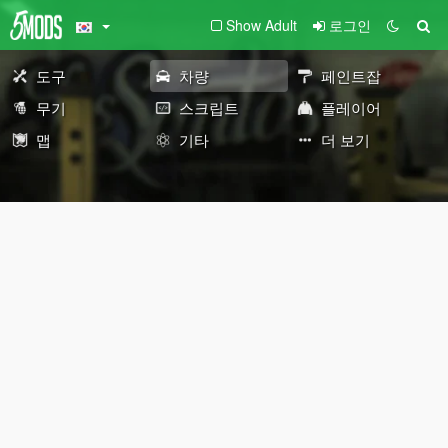
Show Adult
로그인
도구
차량
페인트잡
무기
스크립트
플레이어
맵
기타
더 보기