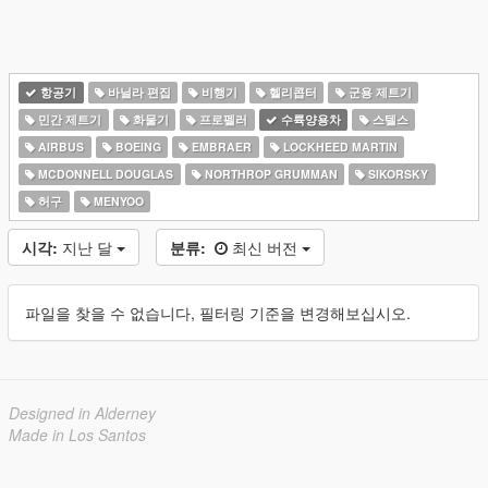
항공기
바닐라 편집
비행기
헬리콥터
군용 제트기
민간 제트기
화물기
프로펠러
수륙양용차
스텔스
AIRBUS
BOEING
EMBRAER
LOCKHEED MARTIN
MCDONNELL DOUGLAS
NORTHROP GRUMMAN
SIKORSKY
허구
MENYOO
시각:
지난 달
분류:
최신 버전
파일을 찾을 수 없습니다, 필터링 기준을 변경해보십시오.
Designed in Alderney
Made in Los Santos