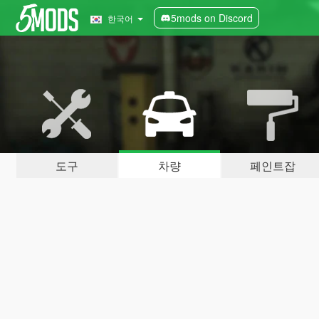
5mods on Discord
한국어
도구
차량
페인트잡