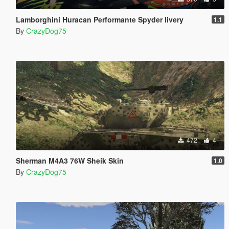
Lamborghini Huracan Performante Spyder livery
1.1
By
CrazyDog75
472
4
Sherman M4A3 76W Sheik Skin
1.0
By
CrazyDog75