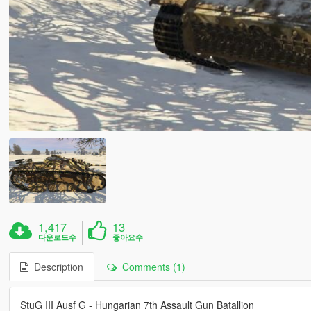
1,417
13
다운로드수
좋아요수
Description
Comments (1)
StuG III Ausf G - Hungarian 7th Assault Gun Batallion