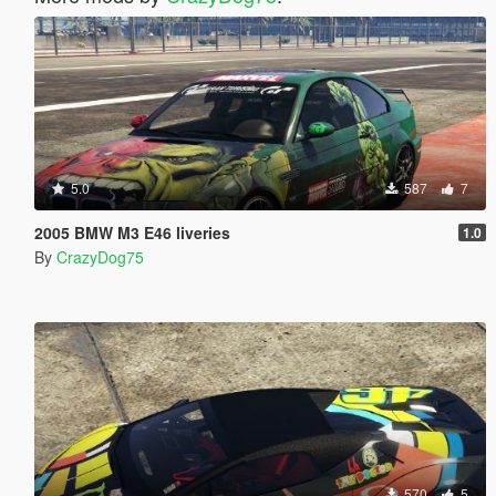
5.0
587
7
2005 BMW M3 E46 liveries
1.0
By
CrazyDog75
570
5