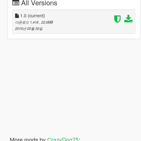
All Versions
1.0
(current)
다운로드 1,416
, 22.6MB
2019년 05월 30일
More mods by
CrazyDog75
: