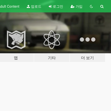
dult
Content
업로드
로그인
가입
맵
기타
더 보기