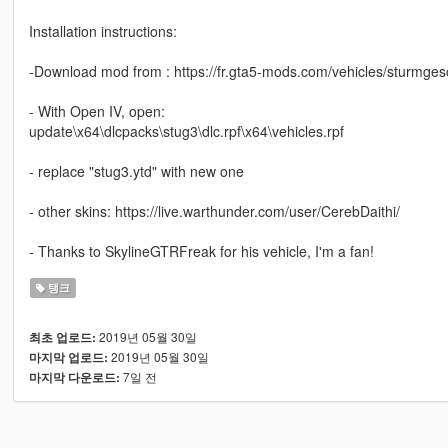
Installation instructions:
-Download mod from : https://fr.gta5-mods.com/vehicles/sturmgesc
- With Open IV, open:
update\x64\dlcpacks\stug3\dlc.rpf\x64\vehicles.rpf
- replace "stug3.ytd" with new one
- other skins: https://live.warthunder.com/user/CerebDaithi/
- Thanks to SkylineGTRFreak for his vehicle, I'm a fan!
탱크
2019년 05월 30일
최초 업로드:
2019년 05월 30일
마지막 업로드:
7일 전
마지막 다운로드: