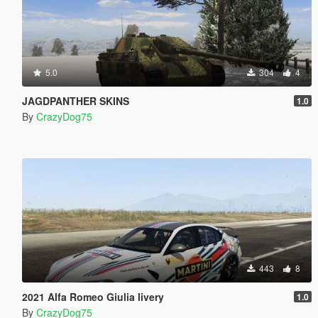
5.0
304
4
JAGDPANTHER SKINS
1.0
By
CrazyDog75
443
8
2021 Alfa Romeo Giulia livery
1.0
By
CrazyDog75