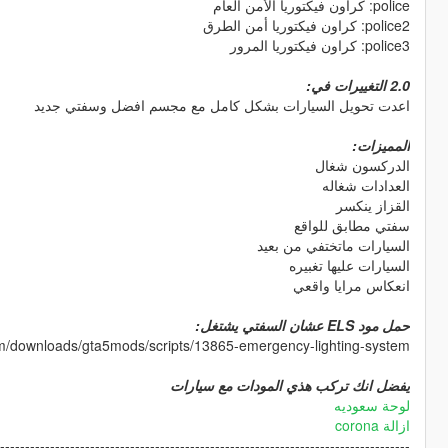
police: كراون فيكتوريا الأمن العام
police2: كراون فيكتوريا أمن الطرق
police3: كراون فيكتوريا ​المرور
2.0 التغييرات في:
اعدت تحويل السيارات بشكل كامل مع مجسم افضل وسفتي جديد
المميزات:
الدركسون شغال
العدادات شغاله
القزاز ينكسر
سفتي مطابق للواقع
السيارات ماتختفي من بعيد
السيارات عليها تغبيره
انعكاس مرايا واقعي
حمل مود ELS عشان السفتي يشتغل:
om/downloads/gta5mods/scripts/13865-emergency-lighting-system/
يفضل انك تركب هذي المودات مع سيارات
لوحة سعوديه
ازالة corona
-----------------------------------------------------------------------------------