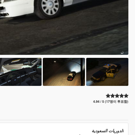
4.94 / 5 (17명이 투표함)
الدوريات السعودية