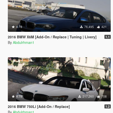
4.78
76,495
421
2016 BMW X6M [Add-On / Replace | Tuning | Livery]
1.1
By
Abdulrhman1
4.79
217,260
708
2016 BMW 750Li [Add-On / Replace]
1.2
By
Abdulrhman1