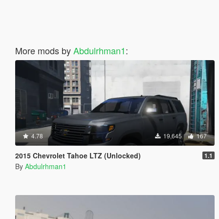
More mods by
Abdulrhman1
:
4.78
19,645
167
2015 Chevrolet Tahoe LTZ (Unlocked)
1.1
By
Abdulrhman1