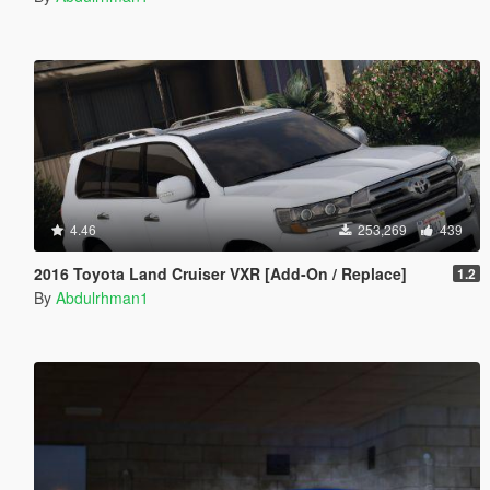
4.46
253,269
439
2016 Toyota Land Cruiser VXR [Add-On / Replace]
1.2
By
Abdulrhman1