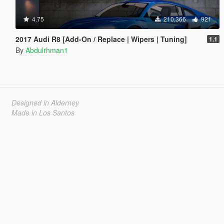
4.75
210,366
921
2017 Audi R8 [Add-On / Replace | Wipers | Tuning]
1.1
By
Abdulrhman1
Designed in Alderney
Made in Los Santos