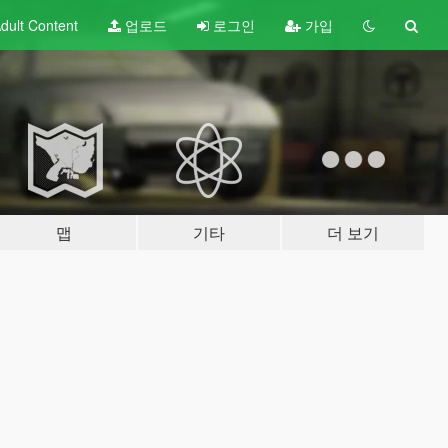
dult
Content
업로드
로그인
가입
맵
기타
더 보기