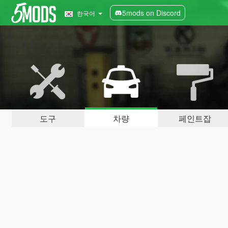
5mods on Discord
한국어
도구
차량
페인트잡