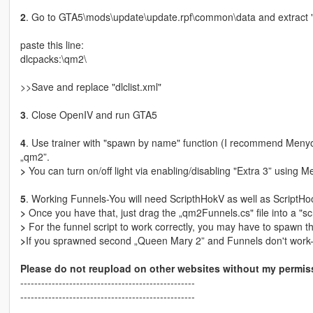
2
. Go to GTA5\mods\update\update.rpf\common\data and extract "dl
paste this line:
dlcpacks:\qm2\
>>Save and replace "dlclist.xml"
3
. Close OpenIV and run GTA5
4
. Use trainer with "spawn by name" function (I recommend Menyo
„qm2”.
>
You can turn on/off light via enabling/disabling "Extra 3” using M
5
. Working Funnels-You will need ScripthHokV as well as ScriptHo
>
Once you have that, just drag the „qm2Funnels.cs" file into a "scr
>
For the funnel script to work correctly, you may have to spawn t
>
If you sprawned second „Queen Mary 2” and Funnels don't work-rel
Please do not reupload on other websites without my permiss
--------------------------------------------------
--------------------------------------------------