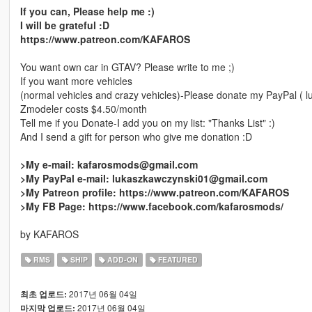
If you can, Please help me :)
I will be grateful :D
https://www.patreon.com/KAFAROS
You want own car in GTAV? Please write to me ;)
If you want more vehicles
(normal vehicles and crazy vehicles)-Please donate my PayPal ( 
Zmodeler costs $4.50/month
Tell me if you Donate-I add you on my list: "Thanks List" :)
And I send a gift for person who give me donation :D
>My e-mail: kafarosmods@gmail.com
>My PayPal e-mail: lukaszkawczynski01@gmail.com
>My Patreon profile: https://www.patreon.com/KAFAROS
>My FB Page: https://www.facebook.com/kafarosmods/
by KAFAROS
RMS
SHIP
ADD-ON
FEATURED
2017년 06월 04일
최초 업로드:
2017년 06월 04일
마지막 업로드: