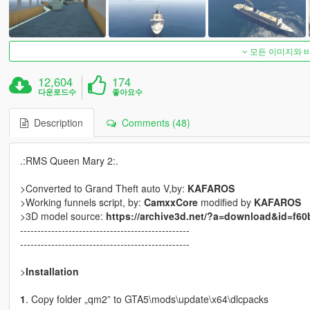
모든 이미지와 
12,604
174
다운로드수
좋아요수
Description
Comments (48)
.:RMS Queen Mary 2:.
>Converted to Grand Theft auto V,by:
KAFAROS
>Working funnels script, by:
CamxxCore
modified by
KAFAROS
>3D model source:
https://archive3d.net/?a=download&id=f60
-------------------------------------------------
-------------------------------------------------
>
Installation
1
. Copy folder „qm2” to GTA5\mods\update\x64\dlcpacks