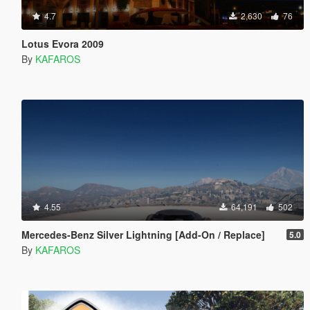
4.7
2,630
76
Lotus Evora 2009
By
KAFAROS
4.55
64,191
502
Mercedes-Benz Silver Lightning [Add-On / Replace]
5.0
By
KAFAROS