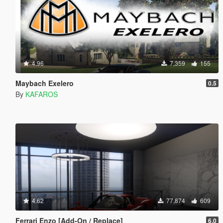
4.96
7,359
155
Maybach Exelero
0.5
By
KAFAROS
4.62
77,874
609
Ferrari Enzo [Add-On / Replace]
6.0