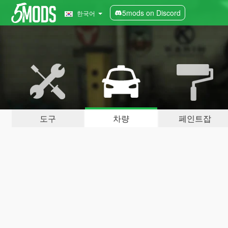
5mods on Discord
한국어
도구
차량
페인트잡