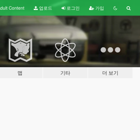
dult
Content
업로드
로그인
가입
맵
기타
더 보기