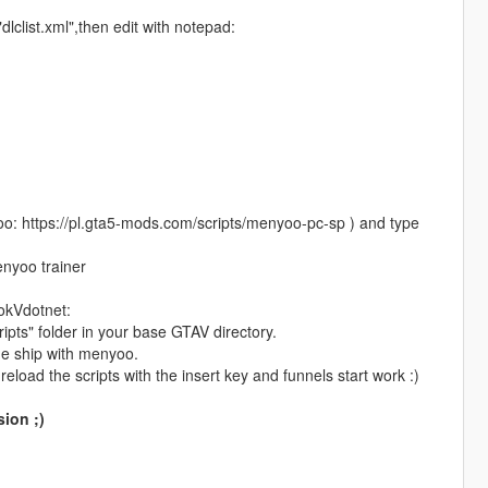
clist.xml",then edit with notepad:
o: https://pl.gta5-mods.com/scripts/menyoo-pc-sp ) and type
enyoo trainer
okVdotnet:
ipts" folder in your base GTAV directory.
he ship with menyoo.
oad the scripts with the insert key and funnels start work :)
ion ;)