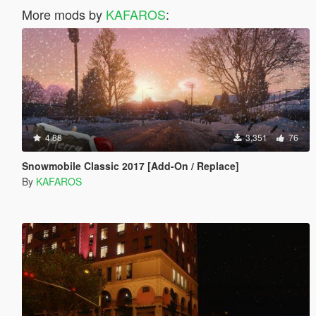
More mods by
KAFAROS
:
4.88
3,351
76
Snowmobile Classic 2017 [Add-On / Replace]
By
KAFAROS