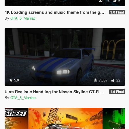
924
6
4K Loading screens and music theme from the game Watch Dogs
3.0 Final
By
GTA_5_Maniac
5.0
7,657
22
Ultra Realistic Handling for Nissan Skyline GT-R R34 1999 (Fast & Furious)
1.6 Final
By
GTA_5_Maniac