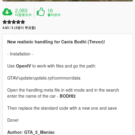
2,083
16
다운로드수
좋아요수
4.83 / 5 (3명이 투표함)
New realistic handling for Canis Bodhi (Trevor)!
- Installation -
Use
OpenIV
to work with files and go the path:
GTAV/update/update.rpf/common/data
Open the handling.meta file in edit mode and in the search
enter the name of the car -
BODHI2
Then replace the standard code with a new one and save
Done!
Author: GTA_5_Maniac