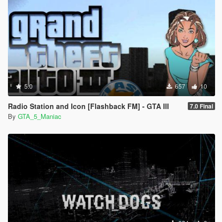
5.0
657
10
Radio Station and Icon [Flashback FM] - GTA III
7.0 Final
By
GTA_5_Maniac