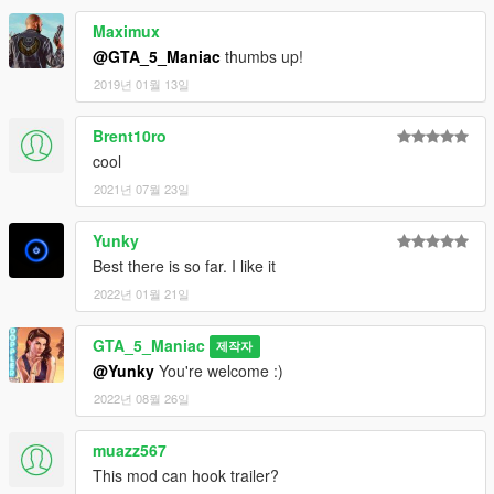
Maximux
@GTA_5_Maniac
thumbs up!
2019년 01월 13일
Brent10ro
cool
2021년 07월 23일
Yunky
Best there is so far. I like it
2022년 01월 21일
GTA_5_Maniac
제작자
@Yunky
You're welcome :)
2022년 08월 26일
muazz567
This mod can hook trailer?