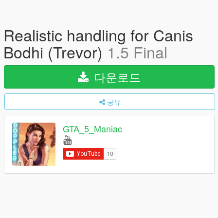
Realistic handling for Canis
Bodhi (Trevor)
1.5 Final
다운로드
공유
GTA_5_Maniac