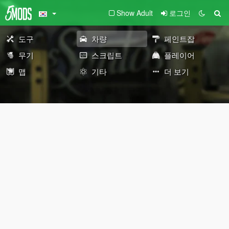
Show Adult
로그인
도구
차량
페인트잡
무기
스크립트
플레이어
맵
기타
더 보기