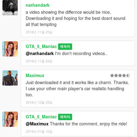
nathandark
a video showing the differnce would be nice,
Downloading it and hoping for the best dosnt sound
all that tempting
2018년 11월 23일
GTA_5_Maniac
제작자
@nathandark
I'm don't recording videos..
2018년 11월 24일
Maximux
Just downloaded it and it works like a charm. Thanks.
I use your other main player's car realistic handling
too.
2018년 12월 29일
GTA_5_Maniac
제작자
@Maximux
Thanks for the comment, enjoy the ride!
2019년 01월 10일