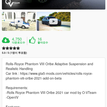
4,750
16
다운로드수
좋아요수
5.0 / 5 (1명이 투표함)
Rolls-Royce Phantom VIII Oribe Adaptive Suspension and
Realistic Handling
Car link : https://www.gta5-mods.com/vehicles/rolls-royce-
phantom-viii-oribe-2021-add-on-beta
Requirements:
-Rolls Royce Phantom VIII Oribe 2021 car mod by O-VTeam
-OpenIV
Features: