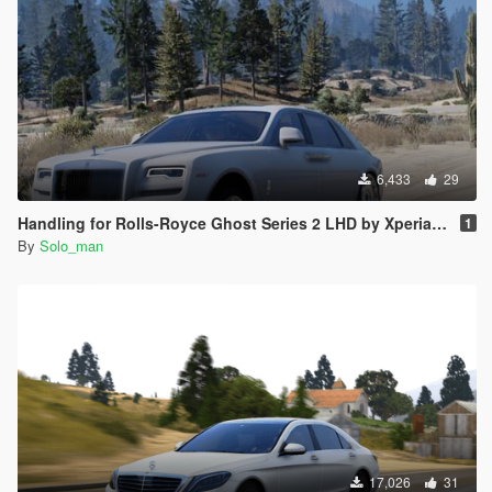
6,433
29
Handling for Rolls-Royce Ghost Series 2 LHD by Xperia (with Adaptive Suspension)
1
By
Solo_man
17,026
31