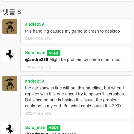
댓글 8
andre239
this handling causes my game to crash to desktop
2023년 02월 19일
Solo_man
제작자
@andre239
Might be problem by some other mod.
2023년 02월 20일
andre239
the car spawns fine without this handling, but when I
replace with this one once I try to spawn it it crashes.
But since no one is having this issue, the problem
could be in my end. But what could cause this? XD
2023년 02월 20일
Solo_man
제작자