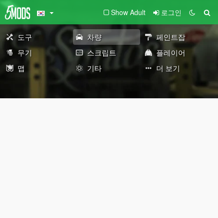
Show Adult
로그인
도구
차량
페인트잡
무기
스크립트
플레이어
맵
기타
더 보기