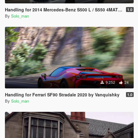
Handling for 2014 Mercedes-Benz S500 L / S550 4MATIC (W222) by XPERIA
1.0
By
Solo_man
9,252
24
Handling for Ferrari SF90 Stradale 2020 by Vanquishky
1.0
By
Solo_man