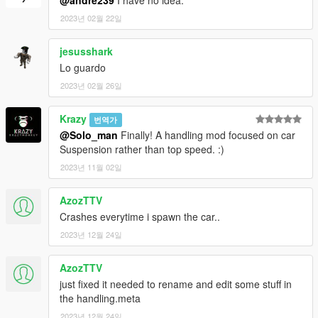
@andre239
I have no idea.
2023년 02월 22일
jesusshark
Lo guardo
2023년 02월 26일
Krazy
번역가
@Solo_man
Finally! A handling mod focused on car
Suspension rather than top speed. :)
2023년 11월 02일
AzozTTV
Crashes everytime i spawn the car..
2023년 12월 24일
AzozTTV
just fixed it needed to rename and edit some stuff in
the handling.meta
2023년 12월 24일