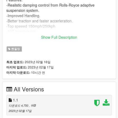
-Realistic damping control from Rolls-Royce adaptive
suspension system.
-Improved Handling.
-Better traction and faster accerleration.
-Top speeed 150mph/250kph
-8AT transmission
Show Full Description
Path:
Grand Theft Auto V\update\x64\dlcpacks\ph8oribe\dlc.rpf\data
핸들링
Please backup your original handling data before installing. I'm
2023년 02월 16일
최초 업로드:
not gonna be responsible if crappy situation happens.
2023년 02월 17일
마지막 업로드:
10시간 전
마지막 다운로드:
Enjoy! :)
All Versions
1.1
다운로드 4,750
, 1KB
2023년 02월 17일