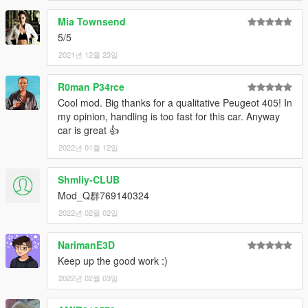
Mia Townsend
5/5
2021년 12월 23일
R0man P34rce
Cool mod. Big thanks for a qualitative Peugeot 405! In
my opinion, handling is too fast for this car. Anyway
car is great 👍
2022년 01월 12일
Shmliy-CLUB
Mod_Q群769140324
2022년 02월 02일
NarimanE3D
Keep up the good work :)
2022년 02월 03일