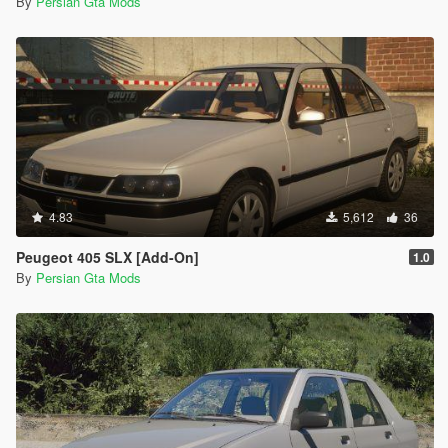
By
Persian Gta Mods
4.83
5,612
36
Peugeot 405 SLX [Add-On]
1.0
By
Persian Gta Mods