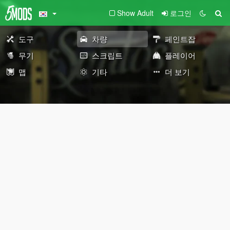
Show Adult
로그인
도구
차량
페인트잡
무기
스크립트
플레이어
맵
기타
더 보기