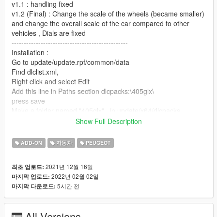
v1.1 : handling fixed
v1.2 (Final) : Change the scale of the wheels (became smaller)
and change the overall scale of the car compared to other
vehicles , Dials are fixed
------------------------------------------------
Installation :
Go to update/update.rpf/common/data
Find dlclist.xml,
Right click and select Edit
Add this line in Paths section dlcpacks:\405glx\
press save
Make a folder named "405glx" , in update/x64/dlcpacks
drag and drop inside the dlc.rpf from the file you downloaded.
Show Full Description
------------------------------------------------
spawnname: 405glx
ADD-ON
자동차
PEUGEOT
------------------------------------------------
Features:
2021년 12월 16일
최초 업로드:
High quality Model & Materials
2022년 02월 02일
마지막 업로드:
Working dials
5시간 전
마지막 다운로드:
Animation engine and exhausts
Interior lights
Breakable Glass
All Versions