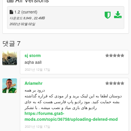
Driver's Hands Are On The Steeringwheel
Realistic Mirrors
Custom Collision
1.2
(current)
Custom Dirt map
다운로드 8,849
, 22.4MB
All lights functioning properly
2022년 02월 02일
Glass tints working
-----------------------------------------------
Telegram : t.me/Persian_GTA_Mods
댓글 7
ING : instagram.com/Persian_GTA_Mods
sj storm
aqha aali
2021년 12월 17일
Ariamehr
درود بر همه
دوستان لطفا به این لینک برید و از مودی که قراره گذاشته
بشه حمایت کنید. مود رادیو پاپ فارسی هست که به جای
رادیو های بازی میاد و نصب میشه . با تشکر
https://forums.gta5-
mods.com/topic/36758/uploading-deleted-mod
2021년 12월 17일