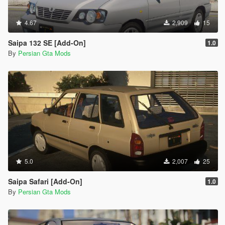
4.67
2,909
15
Saipa 132 SE [Add-On]
1.0
By
Persian Gta Mods
5.0
2,007
25
Saipa Safari [Add-On]
1.0
By
Persian Gta Mods