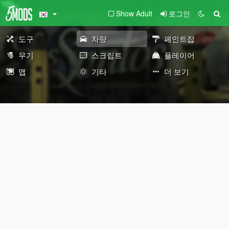
Show Adult
로그인
도구
차량
페인트잡
무기
스크립트
플레이어
맵
기타
더 보기