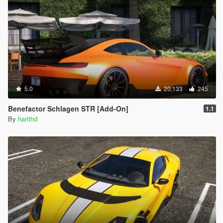
5.0
20,133
245
Benefactor Schlagen STR [Add-On]
1.1
By
harithd