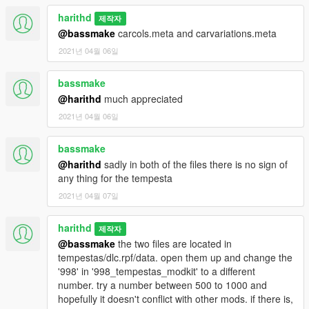
harithd
제작자
@bassmake
carcols.meta and carvariations.meta
2021년 04월 06일
bassmake
@harithd
much appreciated
2021년 04월 06일
bassmake
@harithd
sadly in both of the files there is no sign of
any thing for the tempesta
2021년 04월 07일
harithd
제작자
@bassmake
the two files are located in
tempestas/dlc.rpf/data. open them up and change the
'998' in '998_tempestas_modkit' to a different
number. try a number between 500 to 1000 and
hopefully it doesn't conflict with other mods. if there is,