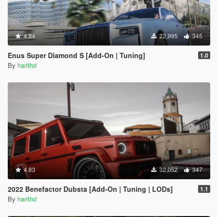
4.84
22,995
345
Enus Super Diamond S [Add-On | Tuning]
1.0
By
harithd
4.83
32,052
347
2022 Benefactor Dubsta [Add-On | Tuning | LODs]
1.1
By
harithd