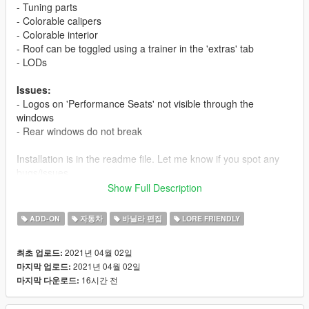
- Tuning parts
- Colorable calipers
- Colorable interior
- Roof can be toggled using a trainer in the 'extras' tab
- LODs
Issues:
- Logos on 'Performance Seats' not visible through the
windows
- Rear windows do not break
Installation is in the readme file. Let me know if you spot any
bugs/issues.
Show Full Description
Credits:
Rockstar Games - original model
ADD-ON
자동차
바닐라 편집
LORE FRIENDLY
myself - model edits
drlqnr - some front bumpers
2021년 04월 02일
최초 업로드:
Skysder - spawn colours
2021년 04월 02일
마지막 업로드:
WibFlip - wheels
16시간 전
마지막 다운로드:
Mk43 - huracan seats
JojiTX, Torqyboi , myself - photos, testing