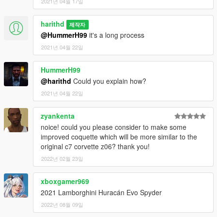
2021년 04월 17일
harithd
제작자
@HummerH99
it's a long process
2021년 04월 22일
HummerH99
@harithd
Could you explain how?
2021년 04월 22일
zyankenta
noice! could you please consider to make some
improved coquette which will be more similar to the
original c7 corvette z06? thank you!
2022년 02월 23일
xboxgamer969
2021 Lamborghini Huracán Evo Spyder
2022년 08월 09일