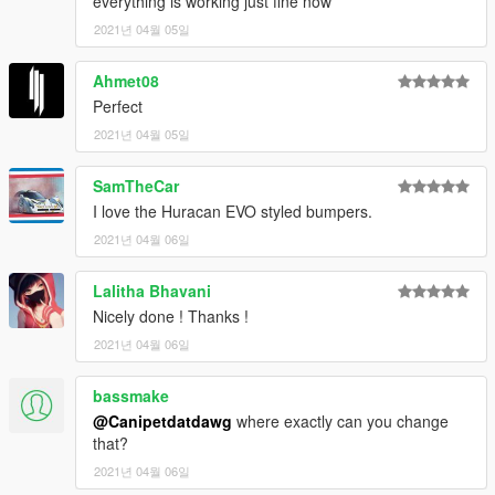
everything is working just fine now
2021년 04월 05일
Ahmet08
Perfect
2021년 04월 05일
SamTheCar
I love the Huracan EVO styled bumpers.
2021년 04월 06일
Lalitha Bhavani
Nicely done ! Thanks !
2021년 04월 06일
bassmake
@Canipetdatdawg
where exactly can you change
that?
2021년 04월 06일