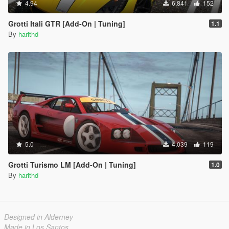
4.94
6,841
152
Grotti Itali GTR [Add-On | Tuning]
1.1
By
harithd
5.0
4,039
119
Grotti Turismo LM [Add-On | Tuning]
1.0
By
harithd
Designed in Alderney
Made in Los Santos