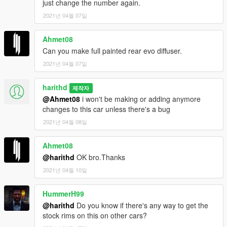
just change the number again.
2021년 04월 07일
Ahmet08
Can you make full painted rear evo diffuser.
2021년 04월 07일
harithd
제작자
@Ahmet08
i won't be making or adding anymore
changes to this car unless there's a bug
2021년 04월 08일
Ahmet08
@harithd
OK bro.Thanks
2021년 04월 10일
HummerH99
@harithd
Do you know if there's any way to get the
stock rims on this on other cars?