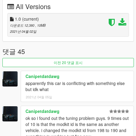
All Versions
1.0
(current)
다운로드 12,380
, 10MB
2021년 04월 02일
댓글 45
이전 20 댓글 표시
Canipetdatdawg
apparently this car is conflicting with something else
but idk what
2021년 04월 05일
Canipetdatdawg
ok so i found out the tuning problem guys. 9 times out
of 10 is that the modkit id is the same as another
vehicle. i changed the modkit id from 198 to 190 and