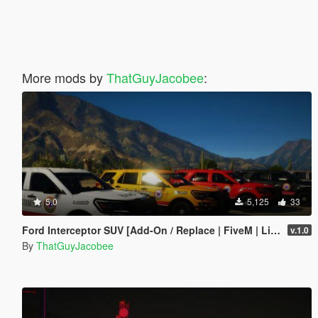
More mods by
ThatGuyJacobee
:
5.0
5,125
33
Ford Interceptor SUV [Add-On / Replace | FiveM | Liveries]
v.1.0
By
ThatGuyJacobee