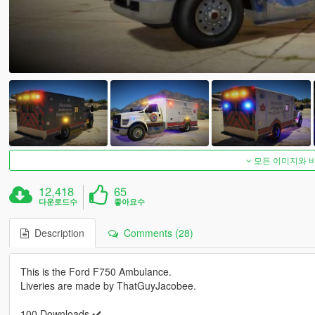
모든 이미지와 
12,418
65
다운로드수
좋아요수
Description
Comments (28)
This is the Ford F750 Ambulance.
Liveries are made by ThatGuyJacobee.
100 Downloads ✔️