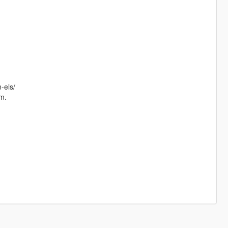
-els/
im.