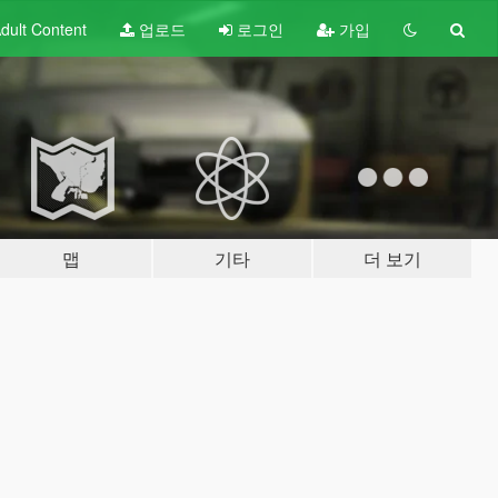
dult
Content
업로드
로그인
가입
맵
기타
더 보기