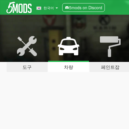
5mods on Discord
한국어
도구
차량
페인트잡