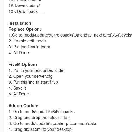
1K Downloads ✔️
10K Downloads __
Installation
Replace Option:
1.Go to mods\update\x64\dlcpacks\patchday1ng\dlc.rpf\x64\levels\
2. Enable edit mode
3. Put the files in there
4. All Done
FiveM Option:
1. Put in your resources folder
2. Open your server.cfg
3. Put this line in start f750
4. Save it
5. All Done
Addon Option:
1. Go to mods\update\x64\dlcpacks
2. Drag and drop the folder into it
3. Go to mods\update\update.rpf\common\data
4. Drag dlclist.xml to your desktop