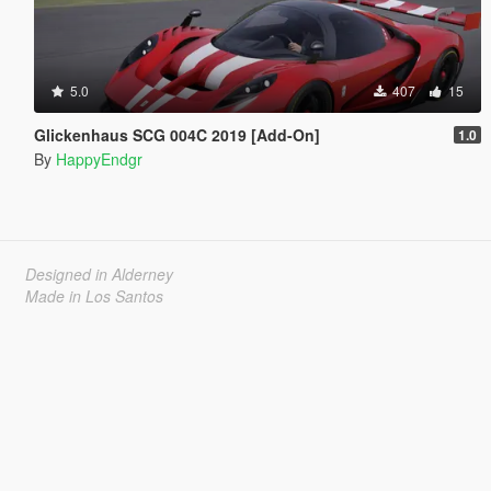
5.0
407
15
Glickenhaus SCG 004C 2019 [Add-On]
1.0
By
HappyEndgr
Designed in Alderney
Made in Los Santos