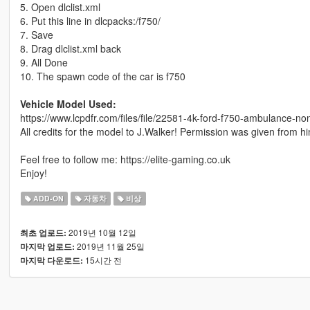
5. Open dlclist.xml
6. Put this line in dlcpacks:/f750/
7. Save
8. Drag dlclist.xml back
9. All Done
10. The spawn code of the car is f750
Vehicle Model Used:
https://www.lcpdfr.com/files/file/22581-4k-ford-f750-ambulance-non
All credits for the model to J.Walker! Permission was given from h
Feel free to follow me: https://elite-gaming.co.uk
Enjoy!
ADD-ON
자동차
비상
2019년 10월 12일
최초 업로드:
2019년 11월 25일
마지막 업로드:
15시간 전
마지막 다운로드: