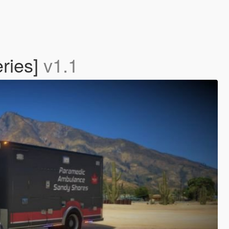
eries]
v1.1