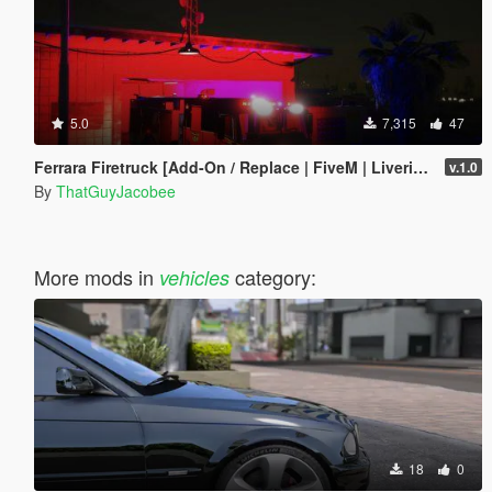
5.0
7,315
47
Ferrara Firetruck [Add-On / Replace | FiveM | Liveries]
v.1.0
By
ThatGuyJacobee
More mods in
category:
vehicles
18
0