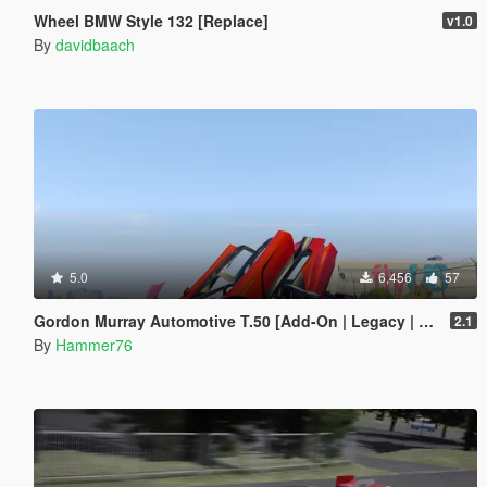
Wheel BMW Style 132 [Replace]
v1.0
By
davidbaach
5.0
6,456
57
Gordon Murray Automotive T.50 [Add-On | Legacy | Enhanced]
2.1
By
Hammer76