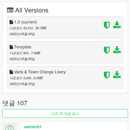
ADVAN#30 Mud
All Versions
RALLYART BLACK
[Jrca]諏訪姫ロゴ#3
[Jrca]諏訪姫ロゴ#5
1.0
(current)
[itasha]Sword Art Online
다운로드 50,312
, 50.7MB
[itasha]GOODSMILE RACING15
2020년 05월 28일
[itasha]GRAN TURISMO
[Itasha] Puella Magi Madoka Magica by:weenkako
Template
[Itasha] bilibili by:HY_S
다운로드 803
, 7.4MB
[Itasha] 東郷美森 by:furin620
2020년 05월 28일
NARUTO tuner liveries by:madmax_0511
Gulf Oil by:Castle_Y
Varis & Team Orange Livery
RALLY livery by:UT-1992
다운로드 3,209
, 8.3MB
2020년 05월 28일
[YCA Modder Group]
http://yca-mods.weebly.com
댓글 107
이전 20 댓글 표시
astron51