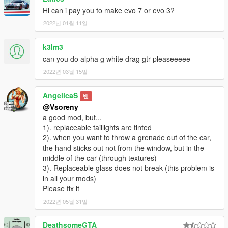
Hi can i pay you to make evo 7 or evo 3?
2022년 01월 11일
k3lm3
can you do alpha g white drag gtr pleaseeeee
2022년 03월 15일
AngelicaS
밴
@Vsoreny
a good mod, but...
1). replaceable taillights are tinted
2). when you want to throw a grenade out of the car,
the hand sticks out not from the window, but in the
middle of the car (through textures)
3). Replaceable glass does not break (this problem is
in all your mods)
Please fix it
2022년 05월 31일
DeathsomeGTA