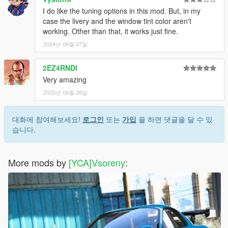
I do like the tuning options in this mod. But, in my
case the livery and the window tint color aren't
working. Other than that, it works just fine.
2024년 06월 07일
2EZ4RNDI
Very amazing
2025년 04월 26일
대화에 참여해보세요!
로그인
또는
가입
을 하면 댓글을 달 수 있
습니다.
More mods by
[YCA]Vsoreny
: