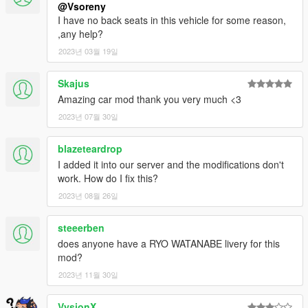
@Vsoreny
I have no back seats in this vehicle for some reason,
,any help?
2023년 03월 19일
Skajus
Amazing car mod thank you very much <3
2023년 07월 30일
blazeteardrop
I added it into our server and the modifications don't
work. How do I fix this?
2023년 08월 26일
steeerben
does anyone have a RYO WATANABE livery for this
mod?
2023년 11월 30일
VysionX