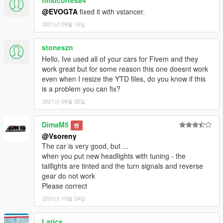
timocortes84
@EVOGTA
fixed it with vstancer.
2021년 09월 15일
stoneszn
Hello, Ive used all of your cars for Fivem and they
work great but for some reason this one doesnt work
even when I resize the YTD files, do you know if this
is a problem you can fix?
2021년 09월 25일
DimaM5
밴
@Vsoreny
The car is very good, but ...
when you put new headlights with tuning - the
taillights are tinted and the turn signals and reverse
gear do not work
Please correct
2021년 10월 24일
Latics