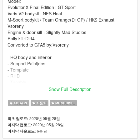
Model:
EvolutionX Final Edition : GT Sport
Varis V2 bodykit : NFS Heat
M-Sport bodykit / Team Orange(D1GP) / HKS Exhaust:
Vsoreny
Engine & door sill：Slightly Mad Studios
Rally kit :Dirt4
Converted to GTA5 by:Vsoreny
- HQ body and interior
- Support Paintjobs
- Template
- RHD
- Tunable
- Breakeable glass
Show Full Description
- Working dials
- Working steering wheel
ADD-ON
자동차
MITSUBISHI
- Hands on steeringwheel
=Rims Pack=
2020년 05월 28일
최초 업로드:
2020년 05월 28일
마지막 업로드:
More liveries:
6분 전
마지막 다운로드:
Varis Livery
YUKE'S Team ORANGE D1GP