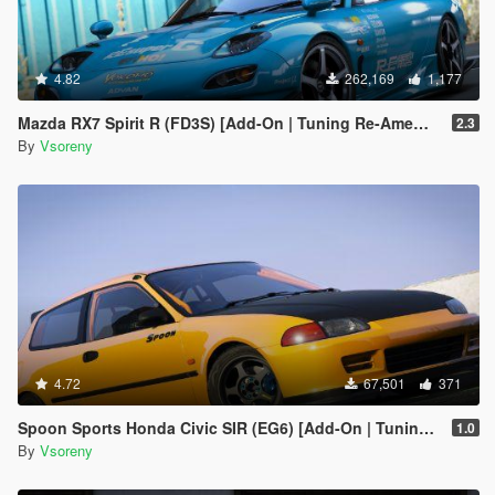
4.82
262,169
1,177
Mazda RX7 Spirit R (FD3S) [Add-On | Tuning Re-Amemiya | Pandem | Eurou | Template]
2.3
By
Vsoreny
4.72
67,501
371
Spoon Sports Honda Civic SIR (EG6) [Add-On | Tuning | Template]
1.0
By
Vsoreny