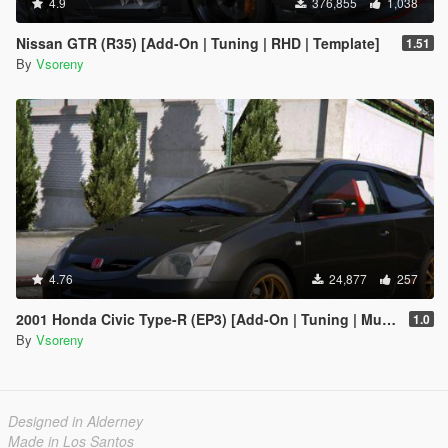
4.9
376,855
1,038
Nissan GTR (R35) [Add-On | Tuning | RHD | Template]
1.51
By
Vsoreny
4.76
24,877
257
2001 Honda Civic Type-R (EP3) [Add-On | Tuning | Mugen | RHD | Template]
1.0
By
Vsoreny
Designed in Alderney
Made in Los Santos