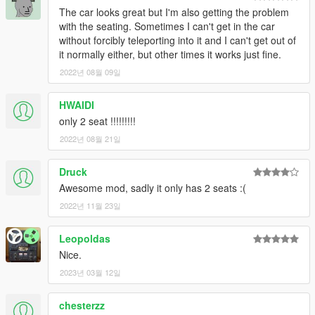
The car looks great but I'm also getting the problem
with the seating. Sometimes I can't get in the car
without forcibly teleporting into it and I can't get out of
it normally either, but other times it works just fine.
2022년 08월 09일
HWAIDI
only 2 seat !!!!!!!!!
2022년 08월 21일
Druck
Awesome mod, sadly it only has 2 seats :(
2022년 11월 23일
Leopoldas
Nice.
2023년 03월 12일
chesterzz