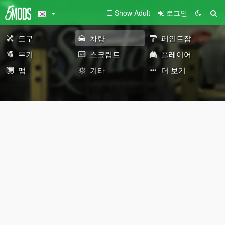
Show Adult
로그인
도구
차량
페인트잡
무기
스크립트
플레이어
맵
기타
더 보기