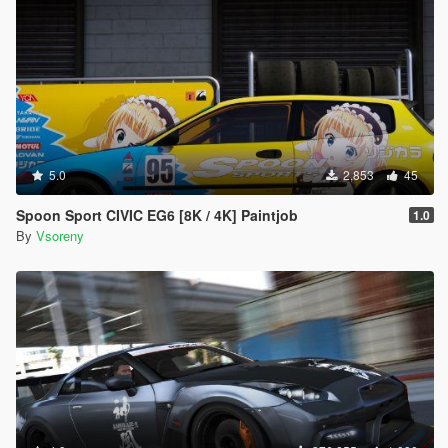
5.0
2,853
45
Spoon Sport CIVIC EG6 [8K / 4K] Paintjob
1.0
By
Vsoreny