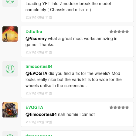
Loading YFT into Zmodeler break the model
completely ( Chassis and misc_c )
2021년 08월 11일
Ddtultra
@Vsoreny
what a great mod. works amazing in
game. Thanks.
2021년 09월 01일
timocortes84
@EVOGTA
did you find a fix for the wheels? Mod
looks really nice but the varis kit is too wide for the
wheels unlike in the screenshot.
2021년 09월 01일
EVOGTA
@timocortes84
nah homie i cannot
2021년 09월 12일