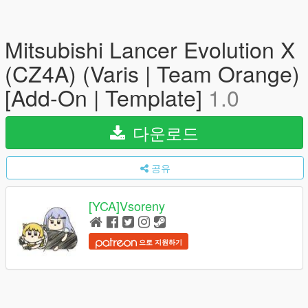
Mitsubishi Lancer Evolution X
(CZ4A) (Varis | Team Orange)
[Add-On | Template]
1.0
다운로드
공유
[YCA]Vsoreny
으로 지원하기