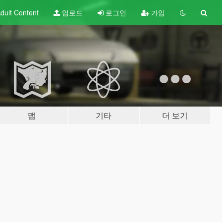
dult
Content
업로드
로그인
가입
맵
기타
더 보기