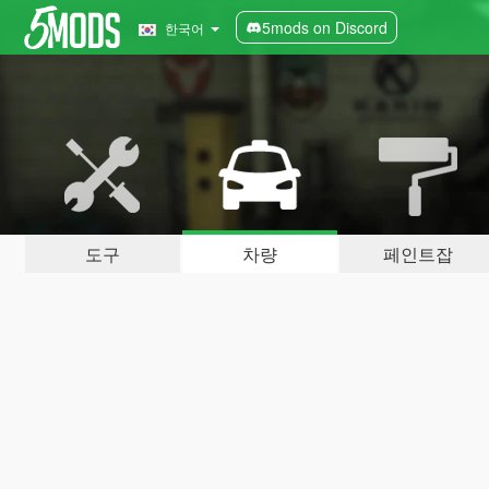
5mods on Discord
한국어
도구
차량
페인트잡