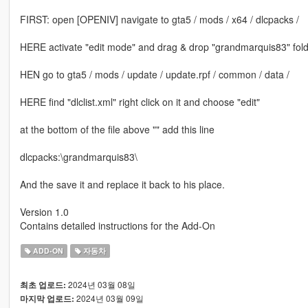
FIRST: open [OPENIV] navigate to gta5 / mods / x64 / dlcpacks /
HERE activate "edit mode" and drag & drop "grandmarquis83" folder
HEN go to gta5 / mods / update / update.rpf / common / data /
HERE find "dlclist.xml" right click on it and choose "edit"
at the bottom of the file above "" add this line
dlcpacks:\grandmarquis83\
And the save it and replace it back to his place.
Version 1.0
Contains detailed instructions for the Add-On
ADD-ON
자동차
2024년 03월 08일
최초 업로드:
2024년 03월 09일
마지막 업로드: