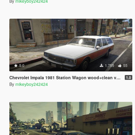
By
mikeyboy242424
5.0
1,755
55
Chevrolet Impala 1981 Station Wagon wood+clean version [Add-On]
1.0
By
mikeyboy242424