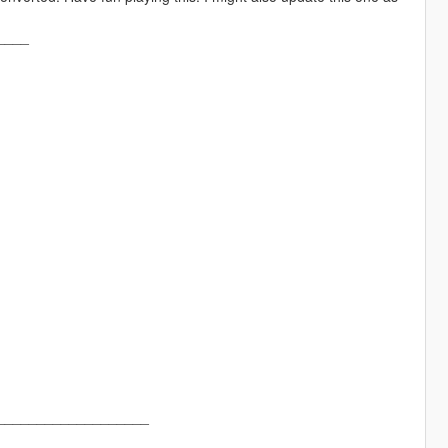
____
___________________