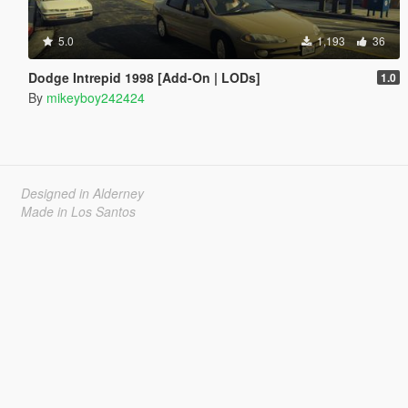
5.0
1,193
36
Dodge Intrepid 1998 [Add-On | LODs]
1.0
By
mikeyboy242424
Designed in Alderney
Made in Los Santos