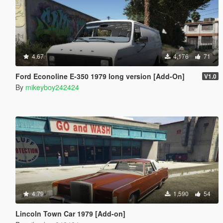
4.67
4,176
71
Ford Econoline E-350 1979 long version [Add-On]
V1.0
By
mikeyboy242424
4.79
1,590
54
Lincoln Town Car 1979 [Add-on]