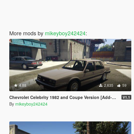
More mods by
mikeyboy242424
:
4.88
2,635
59
Chevrolet Celebrity 1982 and Coupe Version [Add-On]
V1.1
By
mikeyboy242424