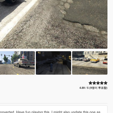
4.89 / 5 (9명이 투표함)
 converted. Have fun playing this. I might also update this one as