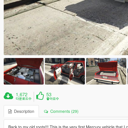
1,672
53
다운로드수
좋아요수
Description
Comments (29)
Back to my old roots!!! This is the very first Mercury vehicle that I