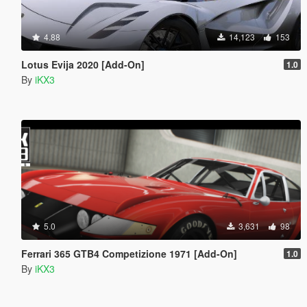
4.88
14,123
153
Lotus Evija 2020 [Add-On]
1.0
By
iKX3
5.0
3,631
98
Ferrari 365 GTB4 Competizione 1971 [Add-On]
1.0
By
iKX3