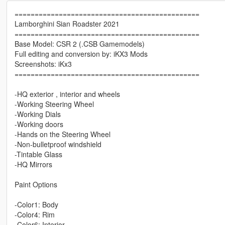
==============================================
Lamborghini Sian Roadster 2021
==============================================
Base Model: CSR 2 (.CSB Gamemodels)
Full editing and conversion by: iKX3 Mods
Screenshots: iKx3
==============================================
-HQ exterior , interior and wheels
-Working Steering Wheel
-Working Dials
-Working doors
-Hands on the Steering Wheel
-Non-bulletproof windshield
-Tintable Glass
-HQ Mirrors
Paint Options
-Color1: Body
-Color4: Rim
-Color6: Interior