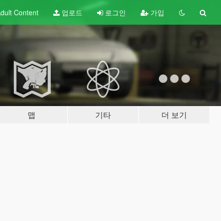
dult
Content
업로드
로그인
가입
맵
기타
더 보기