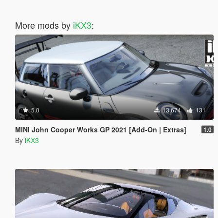
More mods by
iKX3
:
5.0
13,674
131
MINI John Cooper Works GP 2021 [Add-On | Extras]
1.0
By
iKX3