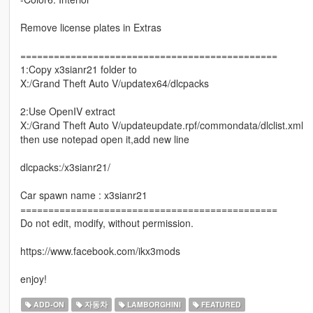
Remove license plates in Extras
==============================================
1:Copy x3sianr21 folder to
X:/Grand Theft Auto V/updatex64/dlcpacks
2:Use OpenIV extract
X:/Grand Theft Auto V/updateupdate.rpf/commondata/dlclist.xml
then use notepad open it,add new line
dlcpacks:/x3sianr21/
Car spawn name : x3sianr21
==============================================
Do not edit, modify, without permission.
https://www.facebook.com/ikx3mods
enjoy!
ADD-ON
자동차
LAMBORGHINI
FEATURED