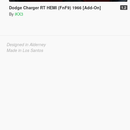
Dodge Charger RT HEMI (FnF9) 1966 [Add-On]
1.2
By
iKX3
Designed in Alderney
Made in Los Santos