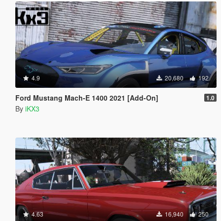
4.9
20,680
192
Ford Mustang Mach-E 1400 2021 [Add-On]
1.0
By
iKX3
4.63
16,940
250