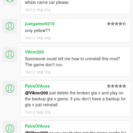
whats name car please
2021년 08월 20일
justgamer0216
only yellow??
2021년 08월 29일
Viktor200
Soomeone could tell me how to uninstall this mod?
The game don't run.
2021년 09월 10일
PairsOfAces
@Viktor200
just delete the broken gta v and play on
the backup gta v game. if you don't have a backup for
gta v just reinstall
2021년 09월 25일
PairsOfAces
@Viktor200
or you could also get the game config for