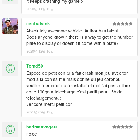
It keeps crashing my game :/
Added carbon texture paintable as livery
2020년 11월 15일
exteriorline & engine now also secondary color
centralsink
Absolutely awesome vehicle. Author has talent.
Does anyone know if there is a way to get the number
plate to display or doesn't it come with a plate?
2020년 12월 16일
Tomd59
Espece de petit con tu a fait crash mon jeu avec ton
mod a la con sa me mais donne du jeu coronpu
veuiller rdemarer ou reinstaller et moi j'ai pas la fibre
donc 100go a telecharge c'est partit pour 15h de
telechargement<;
<encore merci petit con
2021년 02월 13일
badmanvegeta
noice