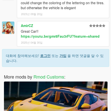
could change the coloring of the lettering on the tires.
but otherwise the vehicle is elegant
2023년 09월 20일
AmirCZ
Great Car!!
https://youtu.be/gmr8Fau3rFU?feature=shared
2025년 04월 30일
대화에 참여해보세요!
로그인
또는
가입
을 하면 댓글을 달 수 있
습니다.
More mods by
Rmod Customs
: