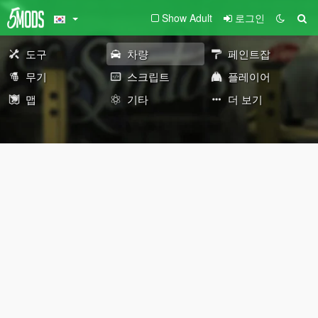
Show Adult
로그인
도구
차량
페인트잡
무기
스크립트
플레이어
맵
기타
더 보기