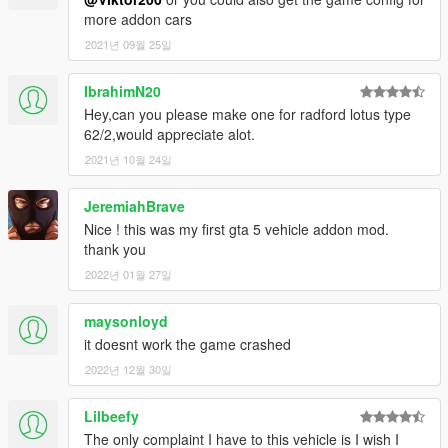
more addon cars
2021년 09월 25일
IbrahimN20
Hey,can you please make one for radford lotus type
62/2,would appreciate alot.
2021년 10월 24일
JeremiahBrave
Nice ! this was my first gta 5 vehicle addon mod.
thank you
2022년 01월 27일
maysonloyd
it doesnt work the game crashed
2022년 12월 30일
Lilbeefy
The only complaint I have to this vehicle is I wish I