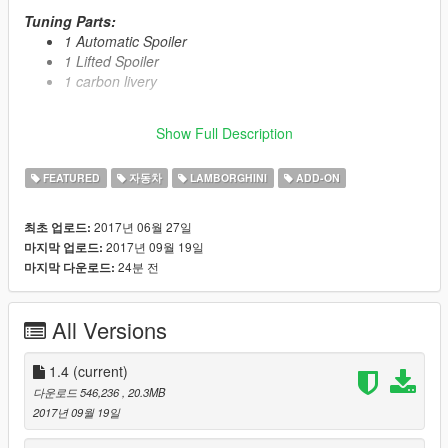
Tuning Parts:
1 Automatic Spoiler
1 Lifted Spoiler
1 carbon livery
Primary Color:
Body (via trainer)
Show Full Description
Secondary Color:
Interior/Exteriorline
Wheel Color:
Rims (via trainer)
FEATURED
자동차
LAMBORGHINI
ADD-ON
Automatic installation, description included!
2017년 06월 27일
최초 업로드:
2017년 09월 19일
마지막 업로드:
Enjoy!
24분 전
마지막 다운로드:
≡≡≡≡≡≡≡≡≡≡≡≡≡≡≡
Changelog V1.4:
All Versions
≡≡≡≡≡≡≡≡≡≡≡≡≡≡≡
Added HQ Mirror
1.4
(current)
≡≡≡≡≡≡≡≡≡≡≡≡≡≡≡
다운로드 546,236
, 20.3MB
Changelog V1.3:
2017년 09월 19일
≡≡≡≡≡≡≡≡≡≡≡≡≡≡≡