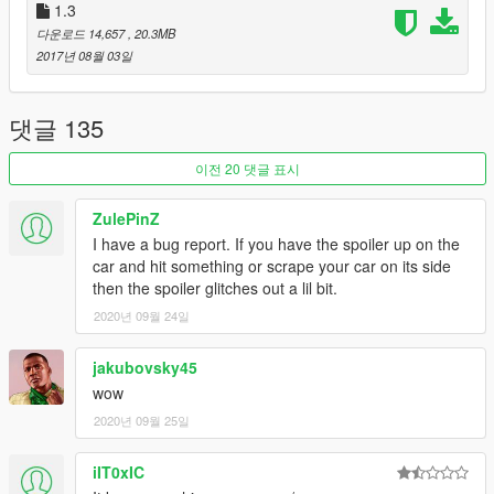
Fixed left Mirror
1.3
Fixed dirt/dust map
다운로드 14,657
, 20.3MB
2017년 08월 03일
≡≡≡≡≡≡≡≡≡≡≡≡≡≡≡
Changelog V1.2:
≡≡≡≡≡≡≡≡≡≡≡≡≡≡≡
댓글 135
Added Reverselights
Fixed lifted spoiler color
이전 20 댓글 표시
≡≡≡≡≡≡≡≡≡≡≡≡≡≡≡
ZulePinZ
Changelog V1.1b:
I have a bug report. If you have the spoiler up on the
≡≡≡≡≡≡≡≡≡≡≡≡≡≡≡
car and hit something or scrape your car on its side
Refreshed Readme/Troubleshooting file
then the spoiler glitches out a lil bit.
Fixed minor Bugs
2020년 09월 24일
≡≡≡≡≡≡≡≡≡≡≡≡≡≡≡
Changelog V1.1a:
jakubovsky45
≡≡≡≡≡≡≡≡≡≡≡≡≡≡≡
wow
Fixed Bugs
2020년 09월 25일
≡≡≡≡≡≡≡≡≡≡≡≡≡≡≡
Changelog V1.1:
iIT0xIC
≡≡≡≡≡≡≡≡≡≡≡≡≡≡≡