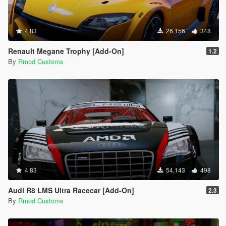
4.83
26,156
348
Renault Megane Trophy [Add-On]
1.2
By
Rmod Customs
4.83
54,143
498
Audi R8 LMS Ultra Racecar [Add-On]
2.3
By
Rmod Customs