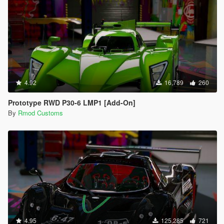
4.92
16,789
260
Prototype RWD P30-6 LMP1 [Add-On]
By
Rmod Customs
4.95
125,285
721