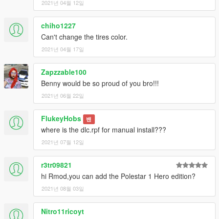
2021년 04월 12일
chiho1227
Can't change the tires color.
2021년 04월 17일
Zapzzable100
Benny would be so proud of you bro!!!
2021년 06월 22일
FlukeyHobs
밴
where is the dlc.rpf for manual install???
2021년 07월 12일
r3tr09821
hi Rmod,you can add the Polestar 1 Hero edition?
2021년 08월 03일
Nitro11ricoyt