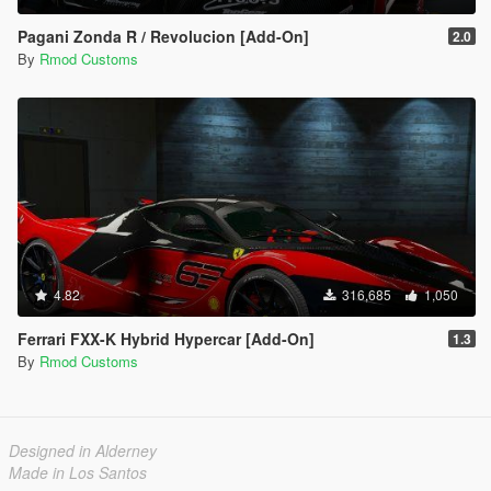
Pagani Zonda R / Revolucion [Add-On]
2.0
By
Rmod Customs
4.82
316,685
1,050
Ferrari FXX-K Hybrid Hypercar [Add-On]
1.3
By
Rmod Customs
Designed in Alderney
Made in Los Santos