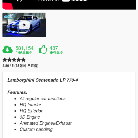
581,154
487
다운로드수
좋아요수
4.86 / 5 (35명이 투표함)
Lamborghini Centenario LP 770-4
Features:
All regular car functions
HQ Interior
HQ Exterior
3D Engine
Animated Engine&Exhaust
Custom handling