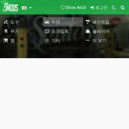
Show Adult
로그인
도구
차량
페인트잡
무기
스크립트
플레이어
맵
기타
더 보기