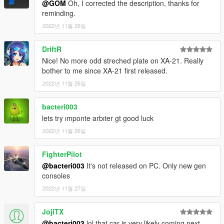
@GOM
Oh, I corrected the description, thanks for
reminding.
2022년 11월 26일
DriftR
Nice! No more odd streched plate on XA-21. Really
bother to me since XA-21 first released.
2022년 11월 26일
bacteri003
lets try ımponte arbıter gt good luck
2022년 11월 26일
FighterPilot
@bacteri003
It's not released on PC. Only new gen
consoles
2022년 11월 27일
JojiTX
@bacteri003
lol that car is very likely coming next