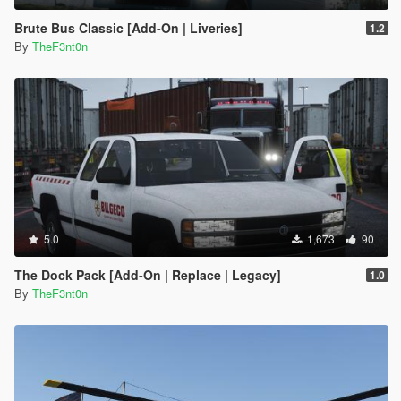
Brute Bus Classic [Add-On | Liveries]
1.2
By
TheF3nt0n
5.0
1,673
90
The Dock Pack [Add-On | Replace | Legacy]
1.0
By
TheF3nt0n