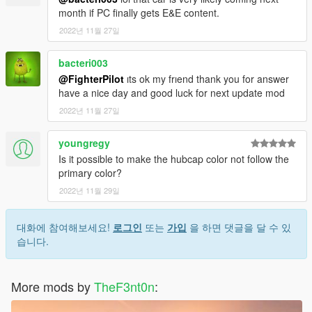
month if PC finally gets E&E content.
2022년 11월 27일
bacteri003
@FighterPilot
ıts ok my frıend thank you for answer
have a nice day and good luck for next update mod
2022년 11월 27일
youngregy
Is it possible to make the hubcap color not follow the
primary color?
2022년 11월 29일
대화에 참여해보세요!
로그인
또는
가입
을 하면 댓글을 달 수 있
습니다.
More mods by
TheF3nt0n
: