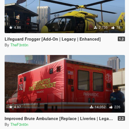
4.86
2,735
78
Lifeguard Frogger [Add-On | Legacy | Enhanced]
1.2
By
TheF3nt0n
4.97
14,052
226
Improved Brute Ambulance [Replace | Liveries | Legacy | Enhanced]
2.2
By
TheF3nt0n