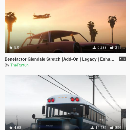
5.0
5,288
211
Benefactor Glendale Stretch [Add-On | Legacy | Enhanced]
1.3
By
TheF3nt0n
4.98
14,432
356