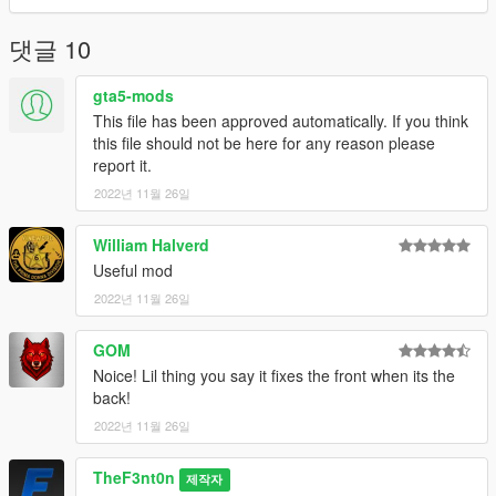
댓글 10
gta5-mods
This file has been approved automatically. If you think
this file should not be here for any reason please
report it.
2022년 11월 26일
William Halverd
Useful mod
2022년 11월 26일
GOM
Noice! Lil thing you say it fixes the front when its the
back!
2022년 11월 26일
TheF3nt0n
제작자