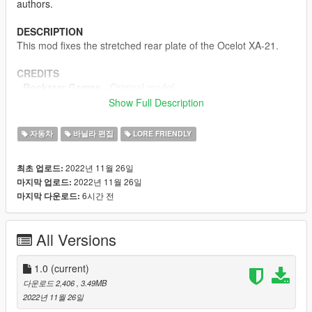
authors.
DESCRIPTION
This mod fixes the stretched rear plate of the Ocelot XA-21.
CREDITS
-
Rockstar Games
- Original model
-
TheF3nt0n
- Model edit
Show Full Description
-
Bondergomme
- Screenshots
자동차
바닐라 편집
LORE FRIENDLY
2022년 11월 26일
최초 업로드:
2022년 11월 26일
마지막 업로드:
6시간 전
마지막 다운로드:
All Versions
1.0
(current)
다운로드 2,406
, 3.49MB
2022년 11월 26일