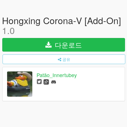
Hongxing Corona-V [Add-On]
1.0
다운로드
공유
Patão_Innertubey