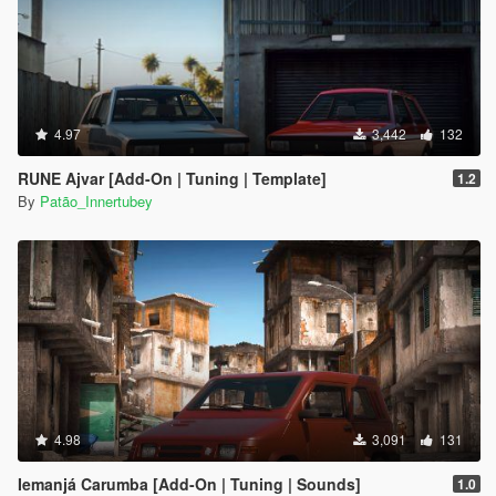
4.97
3,442
132
RUNE Ajvar [Add-On | Tuning | Template]
1.2
By
Patão_Innertubey
4.98
3,091
131
Iemanjá Carumba [Add-On | Tuning | Sounds]
1.0