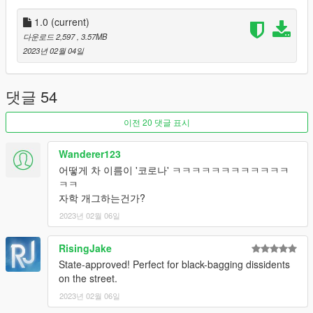
-
Add this line -> dlcpacks:\spcorona\ to the dlclist.xml
(mods\update\update.rpf\common\data)
1.0
(current)
다운로드 2,597
, 3.57MB
Spawn Name: corona
2023년 02월 04일
Respect people's work; ask me for permission in order to
edit, port or use in FiveM.
Thank you.
댓글 54
이전 20 댓글 표시
Wanderer123
어떻게 차 이름이 '코로나' ㅋㅋㅋㅋㅋㅋㅋㅋㅋㅋㅋㅋ
ㅋㅋ
자학 개그하는건가?
2023년 02월 06일
RisingJake
State-approved! Perfect for black-bagging dissidents
on the street.
2023년 02월 06일