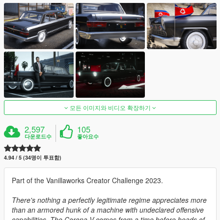
모든 이미지와 비디오 확장하기
2,597
105
다운로드수
좋아요수
4.94 / 5 (34명이 투표함)
Part of the Vanillaworks Creator Challenge 2023.
There's nothing a perfectly legitimate regime appreciates more
than an armored hunk of a machine with undeclared offensive
capabilities. The Corona-V comes from a time before heads of