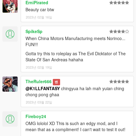
ErniPirated
Beauty car btw
2023년 02월 16일
SpikeSp
When China Motors Manufacturing meets Norinco...
FUN!!!
Gotta try this to roleplay as The Evil Dicktator of The
State Of San Andreas hahaha
2023년 02월 19일
TheRuler666
밴
@K1LLFANTASY
chingyua ha lah mah yuian ching
chong pong ghaa
2023년 03월 22일
Fireboy24
OMG lololol XD This is such an edgy mod, and I
mean that as a compliment! I can't wait to test it out!