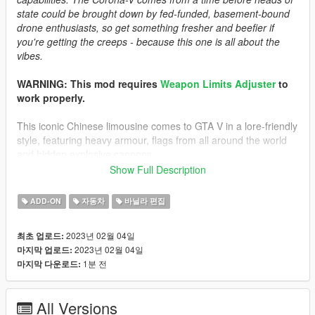
state could be brought down by fed-funded, basement-bound
drone enthusiasts, so get something fresher and beefier if
you're getting the creeps - because this one is all about the
vibes.
WARNING: This mod requires
Weapon Limits Adjuster
to
work properly.
This iconic Chinese limousine comes to GTA V in a lore-friendly
style, featuring heavy armour, flags from all around the world
and hidden explosive cannons.
Open up the hidden cannons by holding the "H" key.
Show Full Description
Credits
ADD-ON
자동차
바닐라 편집
-
Rockstar Games
: Shared bits
-
Cranlet
: "Hongxing" lore brand and logos
2023년 02월 04일
최초 업로드:
-
skrungus
: Pictures
2023년 02월 04일
마지막 업로드:
-
Sirocc
: Pictures
1분 전
마지막 다운로드:
-
MyCrystals
: Description
Install Instructions
All Versions
-
Put the "spcorona" folder in mods\update\x64\dlcpacks