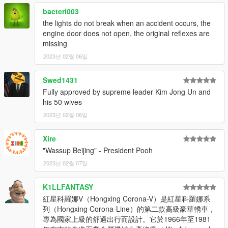
bacteri003
the lights do not break when an accident occurs, the
engine door does not open, the original reflexes are
missing
2023년 02월 06일
Swed1431
Fully approved by supreme leader Kim Jong Un and
his 50 wives
2023년 02월 06일
Xire
"Wassup Beijing" - President Pooh
2023년 02월 07일
K1LLFANTASY
紅星科羅娜V（Hongxing Corona-V）是紅星科羅娜系
列（Hongxing Corona-Line）的第二款高級豪華轎車，
專為國家上級的舒適出行而設計。它於1966年至1981