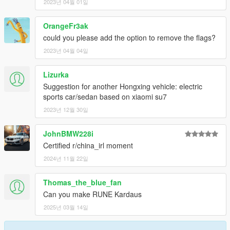
2023년 04월 01일
OrangeFr3ak
could you please add the option to remove the flags?
2023년 04월 04일
Lizurka
Suggestion for another Hongxing vehicle: electric
sports car/sedan based on xiaomi su7
2023년 12월 30일
JohnBMW228i
Certified r/china_irl moment
2024년 11월 22일
Thomas_the_blue_fan
Can you make RUNE Kardaus
2025년 03월 14일