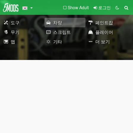
Show Adult
로그인
도구
차량
페인트잡
무기
스크립트
플레이어
맵
기타
더 보기