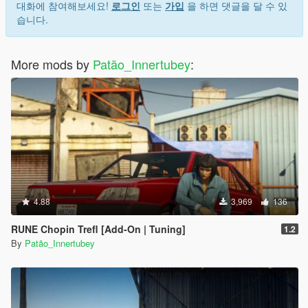
대화에 참여해보세요!
로그인
또는
가입
을 하면 댓글을 달 수 있
습니다.
More mods by
Patão_Innertubey
:
4.88
3,969
136
RUNE Chopin Trefl [Add-On | Tuning]
1.2
By
Patão_Innertubey