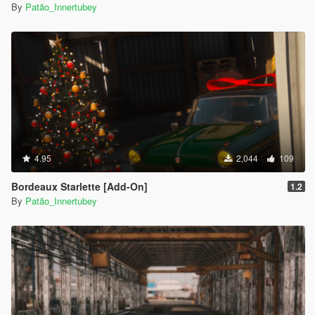
By
Patão_Innertubey
4.95
2,044
109
Bordeaux Starlette [Add-On]
1.2
By
Patão_Innertubey