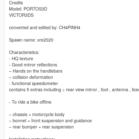
Credits
Model: PORTOS3D
VICTOR3DS
converted and edited by: CH4PINH4
Spawn name: xre2020
Characteristics:
- HQ texture
- Good mirror reflections
– Hands on the handlebars
– collision deformation
- functional speedometer
contains 5 extras including > rear view mirror , foot , antenna , li
- To ride a bike offline
– chassis = motorcycle body
– bonnet = front suspension and guidance
– rear bumper = rear suspension
Installation instructions: