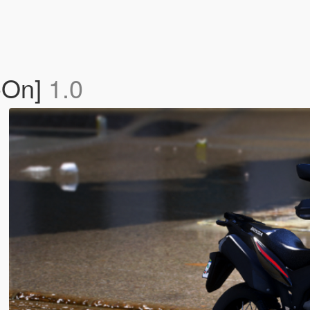
-On]
1.0