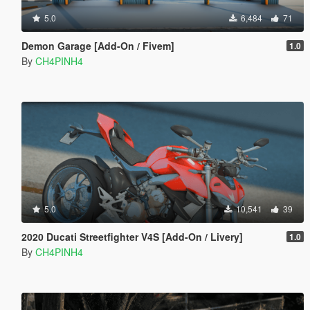
5.0
6,484
71
Demon Garage [Add-On / Fivem]
1.0
By
CH4PINH4
5.0
10,541
39
2020 Ducati Streetfighter V4S [Add-On / Livery]
1.0
By
CH4PINH4