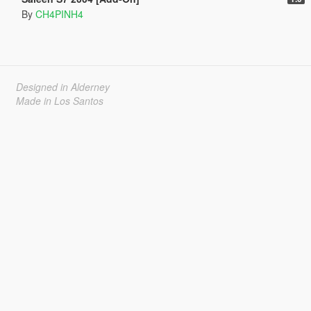
By
CH4PINH4
Designed in Alderney
Made in Los Santos