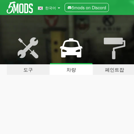
5mods on Discord
한국어
도구
차량
페인트잡