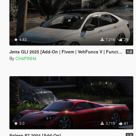
4.83
7,216
29
Jetta GLI 2025 [Add-On | Fivem | VehFuncs V | Functional Sunroof]
1.0
By
CH4PINH4
5.0
3,715
61
Saleen S7 2004 [Add-On]
1.0