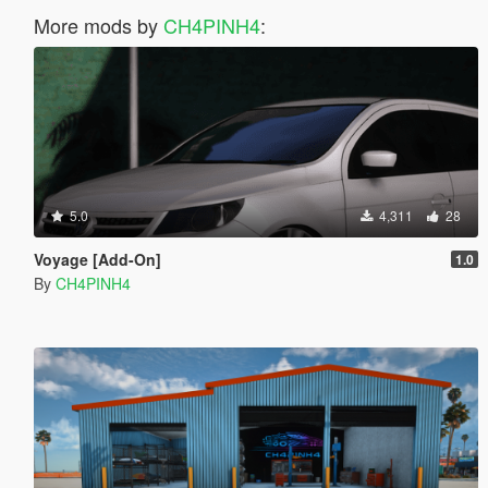
More mods by
CH4PINH4
:
5.0
4,311
28
Voyage [Add-On]
1.0
By
CH4PINH4