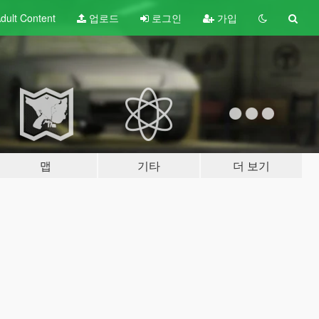
dult
Content
업로드
로그인
가입
맵
기타
더 보기