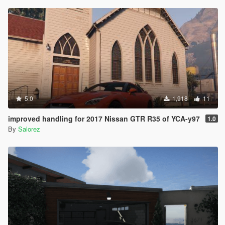
5.0
1,918
11
improved handling for 2017 Nissan GTR R35 of YCA-y97
1.0
By
Salorez