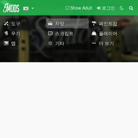
Show Adult
로그인
도구
차량
페인트잡
무기
스크립트
플레이어
맵
기타
더 보기