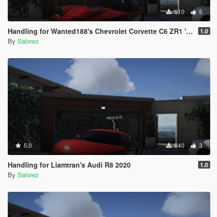
510
5
Handling for Wanted188's Chevrolet Corvette C6 ZR1 '09
1.0
By
Salorez
5.0
840
3
Handling for Liamtran's Audi R8 2020
1.0
By
Salorez