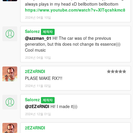
always plays in my head xD bellbottom bellbottom
https://www.youtube.com/watch?v=XlTqcshkmc8
2024년 04월 10일
Salorez
제작자
@azzman_01
Hi! The car was of the previous
generation, but this does not change its essence)))
Cool music
2024년 04월 10일
2EZ4RNDI
PLASE MAKE RX7!!
2024년 11월 02일
Salorez
제작자
@2EZ4RNDI
Hi! I made it)))
2024년 12월 01일
2EZ4RNDI