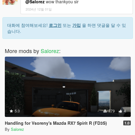
@Salorez
wow thankyou sir
2024년 12월 01일
대화에 참여해보세요!
로그인
또는
가입
을 하면 댓글을 달 수 있
습니다.
More mods by
Salorez
:
5.0
779
4
Handling for Vsoreny's Mazda RX7 Spirit R (FD3S)
1.0
By
Salorez