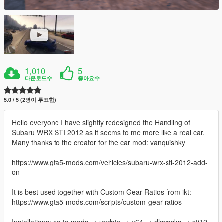
1,010
5
다운로드수
좋아요수
5.0 / 5 (2명이 투표함)
Hello everyone I have slightly redesigned the Handling of
Subaru WRX STI 2012 as it seems to me more like a real car.
Many thanks to the creator for the car mod: vanquishky
https://www.gta5-mods.com/vehicles/subaru-wrx-sti-2012-add-
on
It is best used together with Custom Gear Ratios from ikt:
https://www.gta5-mods.com/scripts/custom-gear-ratios
Installations: go to mods → update → x64 → dlcpacks → sti12