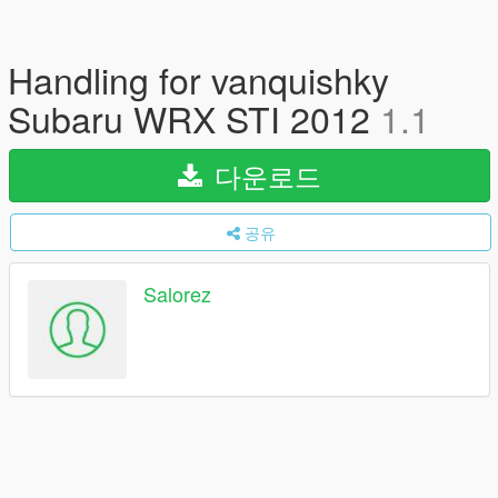
Handling for vanquishky
Subaru WRX STI 2012
1.1
다운로드
공유
Salorez