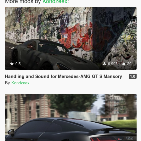
More mods by
Kondzeex
:
0.5
6,998
29
Handling and Sound for Mercedes-AMG GT S Mansory
1.0
By
Kondzeex