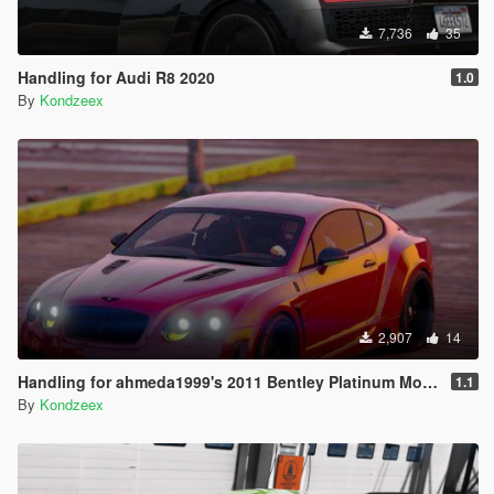
7,736
35
Handling for Audi R8 2020
1.0
By
Kondzeex
2,907
14
Handling for ahmeda1999's 2011 Bentley Platinum Motorsports Continental GT
1.1
By
Kondzeex