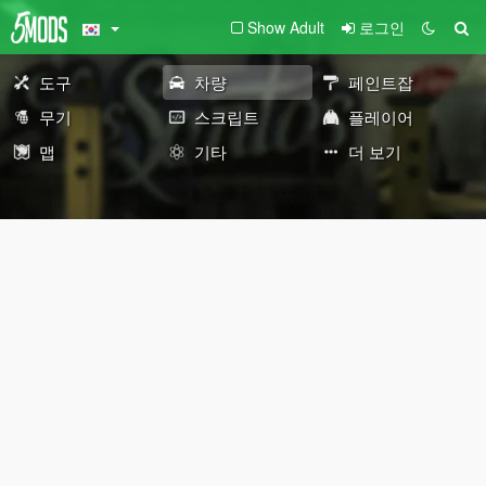
Show Adult
로그인
도구
차량
페인트잡
무기
스크립트
플레이어
맵
기타
더 보기