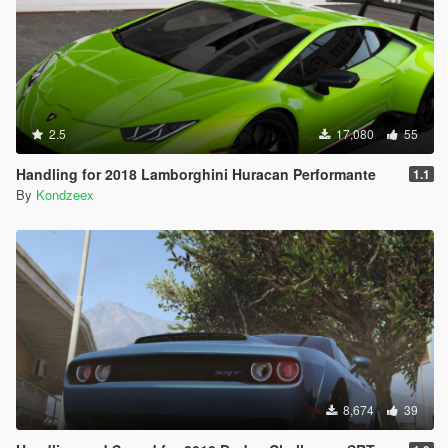
2.5
17,080
55
Handling for 2018 Lamborghini Huracan Performante
1.1
By
Kondzeex
8,674
39