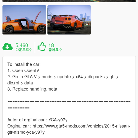
5,460
18
다운로드수
좋아요수
To install the car:
1. Open OpenIV
2. Go to GTA V > mods > update > x64 > dlcpacks > gtr >
dlc.rpf > data
3. Replace handling.meta
==================================================
=========
Autor of orginal car : YCA-y97y
Orginal car : https://www.gta5-mods.com/vehicles/2015-nissan-
gtr-nismo-yca-y97y