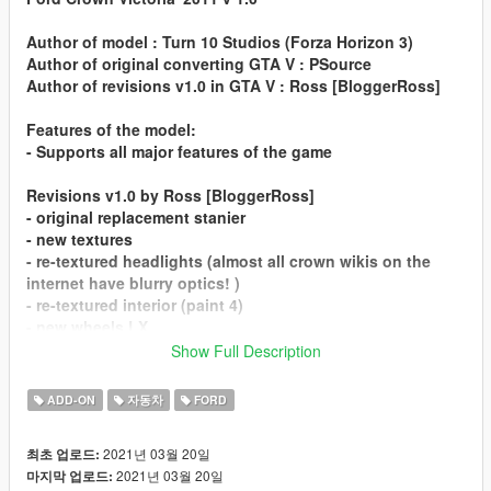
Author of model : Turn 10 Studios (Forza Horizon 3)
Author of original converting GTA V : PSource
Author of revisions v1.0 in GTA V : Ross [BloggerRoss]
Features of the model:
- Supports all major features of the game
Revisions v1.0 by Ross [BloggerRoss]
- original replacement stanier
- new textures
- re-textured headlights (almost all crown wikis on the
internet have blurry optics! )
- re-textured interior (paint 4)
- new wheels LX
- added mesh (doors, trunk, hood) lod 1 from Forza
Show Full Description
Horizon 4
- LOD moods
ADD-ON
자동차
FORD
- new settings for handling (this is what I have always
lacked=))
2021년 03월 20일
최초 업로드:
- new settings for vechicles (landing camera configured)
2021년 03월 20일
마지막 업로드:
- and many other minor improvements