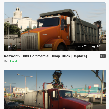
5.0
9,230
105
Kenworth T800 Commercial Dump Truck [Replace]
1.0
By
RossD