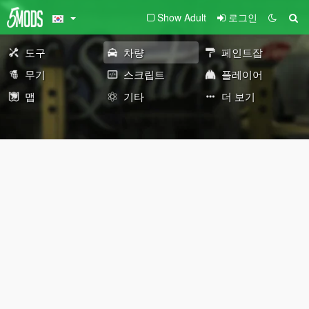
Show Adult
로그인
도구
차량
페인트잡
무기
스크립트
플레이어
맵
기타
더 보기