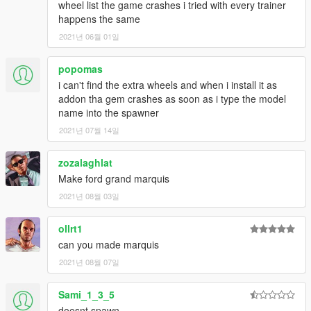
wheel list the game crashes i tried with every trainer
happens the same
2021년 06월 01일
popomas
i can't find the extra wheels and when i install it as
addon tha gem crashes as soon as i type the model
name into the spawner
2021년 07월 14일
zozalaghlat
Make ford grand marquis
2021년 08월 03일
ollrt1
can you made marquis
2021년 08월 07일
Sami_1_3_5
doesnt spawn