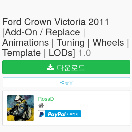
Ford Crown Victoria 2011
[Add-On / Replace |
Animations | Tuning | Wheels |
Template | LODs]
1.0
다운로드
공유
RossD
기부하기