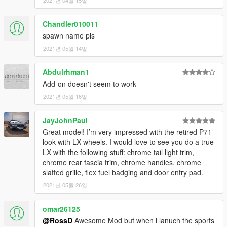
2021년 04월 15일
Chandler010011
spawn name pls
2021년 05월 14일
Abdulrhman1
Add-on doesn't seem to work
2021년 05월 16일
JayJohnPaul
Great model! I’m very impressed with the retired P71
look with LX wheels. I would love to see you do a true
LX with the following stuff: chrome tail light trim,
chrome rear fascia trim, chrome handles, chrome
slatted grille, flex fuel badging and door entry pad.
2021년 05월 26일
omar26125
@RossD
Awesome Mod but when i lanuch the sports