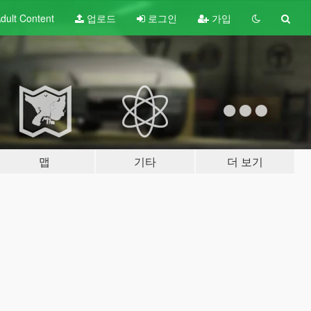
dult
Content
업로드
로그인
가입
맵
기타
더 보기