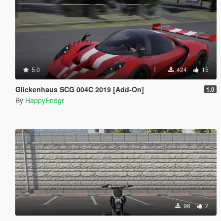
5.0
424
15
Glickenhaus SCG 004C 2019 [Add-On]
1.0
By
HappyEndgr
96
2