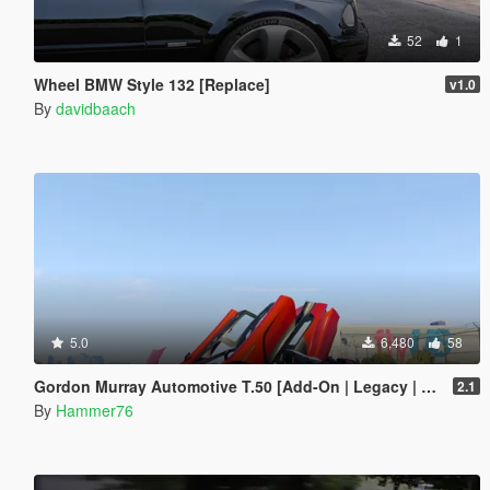
52
1
Wheel BMW Style 132 [Replace]
v1.0
By
davidbaach
5.0
6,480
58
Gordon Murray Automotive T.50 [Add-On | Legacy | Enhanced]
2.1
By
Hammer76