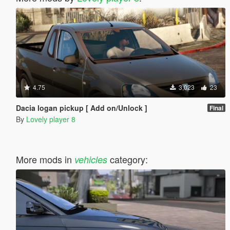
4.75
3,023
23
Dacia logan pickup [ Add on/Unlock ]
Final
By
Lovely player 8
More mods in
category:
vehicles