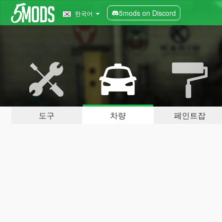
5mods on Discord
한국어
도구
차량
페인트잡