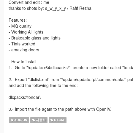
Convert and edit : me
thanks to shots by: s_w_y_x_y / Rafif Rezha
Features:
- MQ quality
- Working All lights
- Brakeable glass and lights
- Tints worked
- amazing doors
- How to install -
1.- Go to "/update/x64/dlcpacks/", create a new folder called "tondar
2.- Export "dlclist.xml" from "/update/update.rpf/common/data/" pat
and add the following line to the end:
dlcpacks:\tondar\
3.- Import the file again to the path above with OpenIV.
ADD-ON
자동차
DACIA