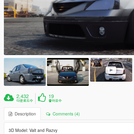
2,432
19
다운로드수
좋아요수
Description
Comments (4)
3D Model: Valt and Razvy