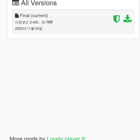
All Versions
Final
(current)
다운로드 2,432
, 12.7MB
2020년 11월 24일
More mods by
Lovely player 8
: