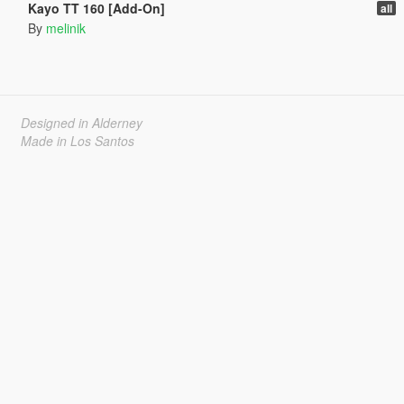
Kayo TT 160 [Add-On]
all
By
melinik
Designed in Alderney
Made in Los Santos