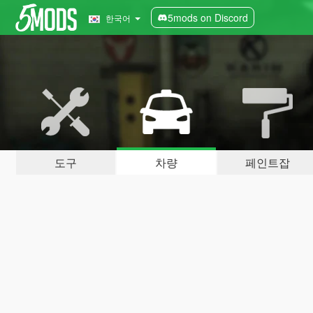
5mods on Discord
한국어
도구
차량
페인트잡