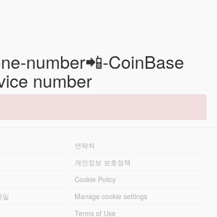
 phone-number📲-CoinBase
rvice number
연락처
개인정보 보호정책
Cookie Policy
파일
Manage cookie settings
Terms of Use