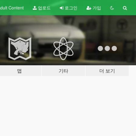
dult
Content
업로드
로그인
가입
맵
기타
더 보기