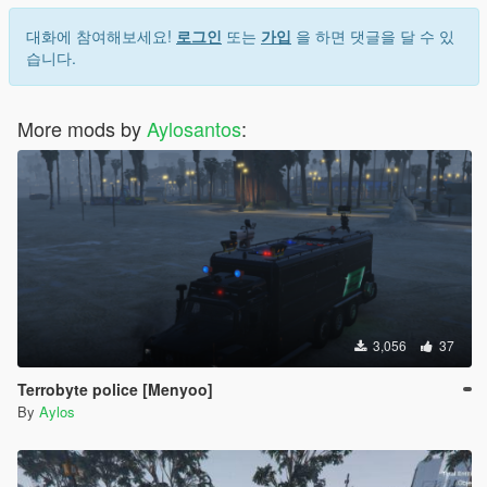
대화에 참여해보세요!
로그인
또는
가입
을 하면 댓글을 달 수 있
습니다.
More mods by
Aylosantos
:
3,056
37
Terrobyte police [Menyoo]
By
Aylos