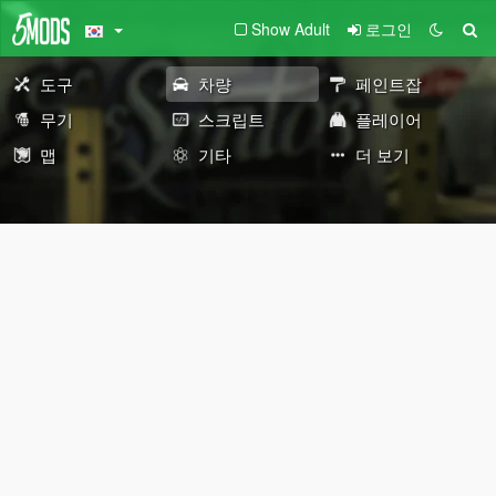
Show Adult
로그인
도구
차량
페인트잡
무기
스크립트
플레이어
맵
기타
더 보기