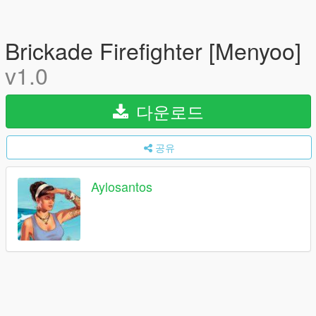
Brickade Firefighter [Menyoo]
v1.0
다운로드
공유
Aylosantos