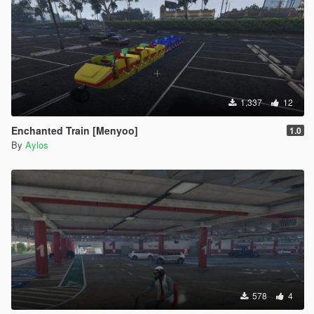
1,337
12
Enchanted Train [Menyoo]
1.0
By
Aylos
578
4