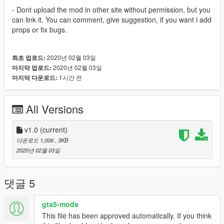
- Dont upload the mod in other site without permission, but you
can link it. You can comment, give suggestion, if you want i add
props or fix bugs.
2020년 02월 03일
최초 업로드:
2020년 02월 03일
마지막 업로드:
1시간 전
마지막 다운로드:
All Versions
v1.0
(current)
다운로드 1,006
, 3KB
2020년 02월 03일
댓글 5
gta5-mods
This file has been approved automatically. If you think