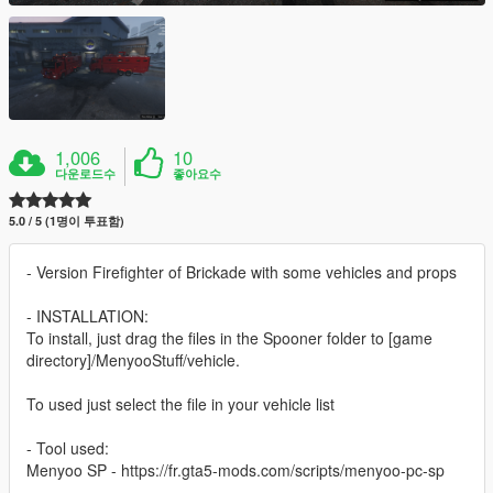
1,006
10
다운로드수
좋아요수
5.0 / 5 (1명이 투표함)
- Version Firefighter of Brickade with some vehicles and props
- INSTALLATION:
To install, just drag the files in the Spooner folder to [game
directory]/MenyooStuff/vehicle.
To used just select the file in your vehicle list
- Tool used:
Menyoo SP - https://fr.gta5-mods.com/scripts/menyoo-pc-sp