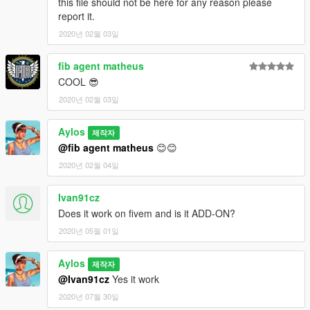
this file should not be here for any reason please
report it.
2020년 02월 03일
fib agent matheus
COOL 😎
2020년 02월 03일
Aylos
제작자
@fib agent matheus
😊😊
2020년 02월 04일
Ivan91cz
Does it work on fivem and is it ADD-ON?
2020년 05월 01일
Aylos
제작자
@Ivan91cz
Yes it work
2020년 07월 30일